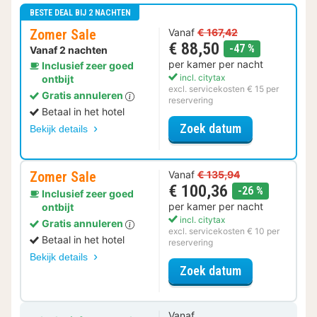
BESTE DEAL BIJ 2 NACHTEN
Zomer Sale
Vanaf
€ 167,42
€ 88,50
korting
-47 %
Vanaf 2 nachten
per kamer per nacht
Inclusief zeer goed
incl. citytax
ontbijt
excl. servicekosten € 15 per
Gratis annuleren
reservering
Betaal in het hotel
voor Zomer Sa
Zoek datum
Bekijk details
Zomer Sale
Vanaf
€ 135,94
€ 100,36
korting
-26 %
Inclusief zeer goed
per kamer per nacht
ontbijt
incl. citytax
Gratis annuleren
excl. servicekosten € 10 per
Betaal in het hotel
reservering
Bekijk details
voor Zomer Sa
Zoek datum
Vanaf