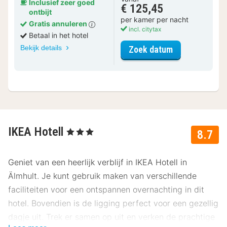
Inclusief zeer goed
€ 125,45
ontbijt
per kamer per nacht
Gratis annuleren
incl. citytax
Betaal in het hotel
Bekijk details
voor Standaar
Zoek datum
IKEA Hotell
, 3 Sterren
8.7
Geniet van een heerlijk verblijf in IKEA Hotell in
Älmhult. Je kunt gebruik maken van verschillende
faciliteiten voor een ontspannen overnachting in dit
hotel. Bovendien is de ligging perfect voor een gezellig
dagje uit. Trek er samen op uit en verken de prachtige