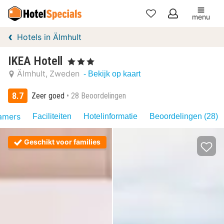
menu
Mijn
Hotels in Älmhult
favorieten
IKEA Hotell
, 3 Sterren
Älmhult
Zweden
- Bekijk op kaart
8.7
Zeer goed
28 Beoordelingen
amers
Faciliteiten
Hotelinformatie
Beoordelingen (28)
Geschikt voor families