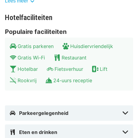
Lees meer
omgeving van Älmhult. Gegarandeerd een heerlijke tijd
bij IKEA Hotell.
Hotelfaciliteiten
Populaire faciliteiten
Gratis parkeren
Huisdiervriendelijk
Gratis Wi-Fi
Restaurant
Hotelbar
Fietsverhuur
Lift
Rookvrij
24-uurs receptie
Parkeergelegenheid
Eten en drinken