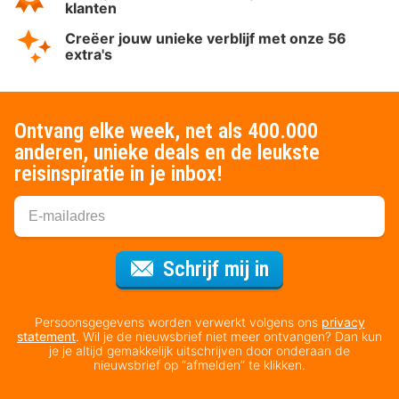
klanten
Creëer jouw unieke verblijf met onze 56
extra's
Ontvang elke week, net als 400.000
anderen, unieke deals en de leukste
reisinspiratie in je inbox!
Voor de nieuws
Schrijf mij in
Persoonsgegevens worden verwerkt volgens ons
privacy
statement
. Wil je de nieuwsbrief niet meer ontvangen? Dan kun
je je altijd gemakkelijk uitschrijven door onderaan de
nieuwsbrief op “afmelden” te klikken.