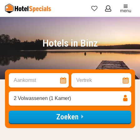
menu
Mijn
favorieten
Hotels in Binz
Aankomst
Vertrek
2 Volwassenen (1 Kamer)
Zoeken