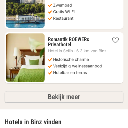
vanaf
€
Zwembad
252,43
Gratis Wi-Fi
Restaurant
Romantik ROEWERs
2
Privathotel
nachten
Hotel in
Sellin
·
6.3 km van Binz
vanaf
€
Historische charme
245,37
Veelzijdig wellnessaanbod
Hotelbar en terras
hotels
Bekijk meer
Hotels in Binz vinden