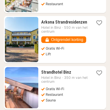
Restaurant
1
Arkona Strandresidenzen
nacht
Hotel in
Binz
·
550 m van het
vanaf
centrum
€
172,65
Ontgrendel korting
Gratis Wi-Fi
Lift
1
Strandhotel Binz
nacht
Hotel in
Binz
·
350 m van het
vanaf
centrum
€
Gratis Wi-Fi
212,20
Restaurant
Sauna