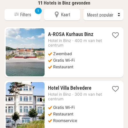
11
Hotels in Binz gevonden
1
Filters
Kaart
1
A-ROSA Kurhaus Binz
nacht
Hotel in
Binz
·
400 m van het
vanaf
centrum
€
Zwembad
216,17
Gratis Wi-Fi
Restaurant
1
Hotel Villa Belvedere
nacht
Hotel in
Binz
·
300 m van het
vanaf
centrum
€
Gratis Wi-Fi
221,08
Restaurant
Roomservice