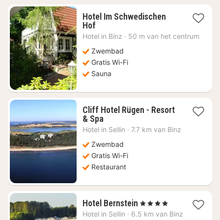
Hotel Im Schwedischen
1
Hof
nacht
Hotel in
Binz
·
50 m van het centrum
vanaf
€
Zwembad
143,92
Gratis Wi-Fi
Sauna
Cliff Hotel Rügen - Resort
1
& Spa
nacht
Hotel in
Sellin
·
7.7 km van Binz
vanaf
€
Zwembad
126,72
Gratis Wi-Fi
Restaurant
1
Hotel Bernstein
, 4 Sterren
nacht
Hotel in
Sellin
·
6.5 km van Binz