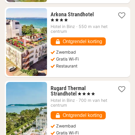
1
Arkona Strandhotel
nacht
, 4 Sterren
vanaf
Hotel in
Binz
·
550 m van het
€
centrum
140,94
Ontgrendel korting
Zwembad
Gratis Wi-Fi
Restaurant
Rugard Thermal
1
Strandhotel
, 4 Sterren
nacht
Hotel in
Binz
·
700 m van het
vanaf
centrum
€
156,72
Ontgrendel korting
Zwembad
Gratis Wi-Fi