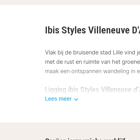
Ibis Styles Villeneuve 
Vlak bij de bruisende stad
Lille
vind j
met de rust en ruimte van het groene
maak een ontspannen wandeling in e
Ligging ibis Styles Villeneuve d
Lees meer
ibis Styles Villeneuve d’Ascq ligt in 
auto bereik je het historische hart v
indrukwekkende architectuur en gezel
charmante straatjes van Vieux-Lille.
voor een ontspannen wandeling of fi