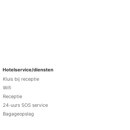
Hotelservice/diensten
Kluis bij receptie
tie van stad en ontspanning. Je
Wifi
ige omgeving. Dankzij de
Receptie
ale uitvalsbasis voor een veelzijdig
24-uurs SOS service
Bagageopslag