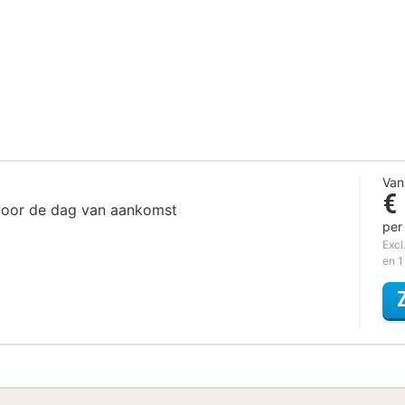
Van
€
 voor de dag van aankomst
per
Excl
en 1