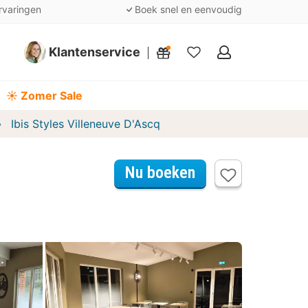
rvaringen
Boek snel en eenvoudig
Klantenservice
Mijn
favorieten
☀️ Zomer Sale
Ibis Styles Villeneuve D'Ascq
Nu boeken