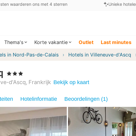
sten waarderen ons met 4 sterren
Unieke hotele
Thema's
Korte vakantie
Outlet
Last minutes
els in Nord-Pas-de-Calais
Hotels in Villeneuve-d'Ascq
q
, 3 Sterren
uve-d'Ascq
Frankrijk
Bekijk op kaart
teiten
Hotelinformatie
Beoordelingen (1)