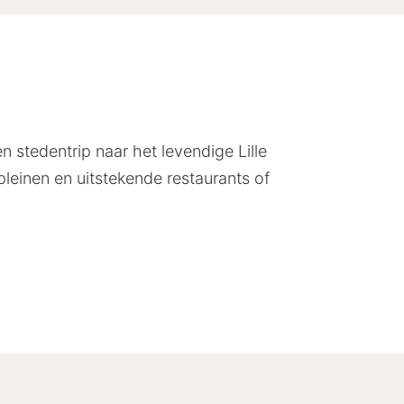
en stedentrip naar het levendige Lille
leinen en uitstekende restaurants of
centrum van Lille. Met de metro of
end om haar sfeervolle pleinen,
 Beaux-Arts of struin door de
oene parken en recreatiegebieden