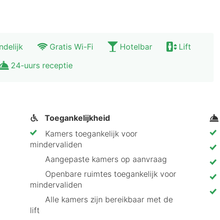
euve d’Ascq? Hier zijn vijf goede redenen:
um per metro of auto
ndelijk
Gratis Wi-Fi
Hotelbar
Lift
ombineerd met natuur
24-uurs receptie
Toegankelijkheid
Kamers toegankelijk voor
les Villeneuve d’Ascq aan vanwege de perfecte combina
mindervaliden
inaire aanbod van Lille, terwijl je verblijft in een rust
Aangepaste kamers op aanvraag
ontbijt en de goede bereikbaarheid is dit hotel een ide
Openbare ruimtes toegankelijk voor
mindervaliden
Alle kamers zijn bereikbaar met de
lift