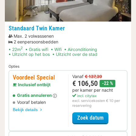
Standaard Twin Kamer
Max. 2 volwassenen
2 eenpersoonsbedden
2
22m
Gratis wifi
Wifi
Airconditioning
Uitzicht op het bos
Uitzicht over de stad
Opties
Voordeel Special
Vanaf
€ 137,39
€ 106,50
korting
-22 %
Inclusief ontbijt
per kamer per nacht
Gratis annuleren
incl. citytax
excl. servicekosten € 10 per
Vooraf betalen
reservering
Bekijk details
voor Voordeel 
Zoek datum