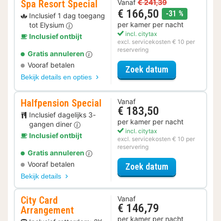
Spa Resort Special
Vanaf
€ 241,39
€ 166,50
korting
-31 %
Inclusief 1 dag toegang
per kamer per nacht
tot Elysium
incl. citytax
Inclusief ontbijt
excl. servicekosten € 10 per
reservering
Gratis annuleren
Vooraf betalen
voor Spa Resor
Zoek datum
Bekijk details en opties
Halfpension Special
Vanaf
€ 183,50
Inclusief dagelijks 3-
per kamer per nacht
gangen diner
incl. citytax
Inclusief ontbijt
excl. servicekosten € 10 per
reservering
Gratis annuleren
Vooraf betalen
voor Halfpensi
Zoek datum
Bekijk details
City Card
Vanaf
€ 146,79
Arrangement
per kamer per nacht