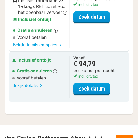
Inclusief rotterdam: 2X
incl. citytax
1-daags RET ticket voor
het openbaar vervoer
voor City Car
Zoek datum
Inclusief ontbijt
Gratis annuleren
Vooraf betalen
Bekijk details en opties
Vanaf
Inclusief ontbijt
€ 94,79
per kamer per nacht
Gratis annuleren
incl. citytax
Vooraf betalen
Bekijk details
voor Standaar
Zoek datum
, 3 Sterren