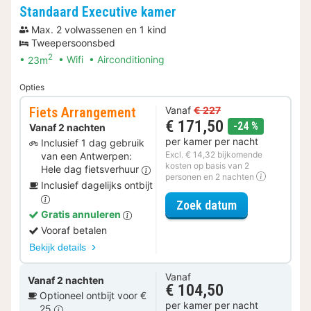
Standaard Executive kamer
Max. 2 volwassenen en 1 kind
Tweepersoonsbed
2
23m
Wifi
Airconditioning
Opties
Fiets Arrangement
Vanaf
€ 227
€ 171,50
korting
-24 %
Vanaf 2 nachten
per kamer per nacht
Inclusief 1 dag gebruik
Excl. € 14,32 bijkomende
van een Antwerpen:
kosten op basis van 2
Hele dag fietsverhuur
personen en 2 nachten
Inclusief dagelijks ontbijt
voor Fiets Ar
Zoek datum
Gratis annuleren
Vooraf betalen
Bekijk details
Vanaf
Vanaf 2 nachten
€ 104,50
Optioneel ontbijt voor €
per kamer per nacht
25