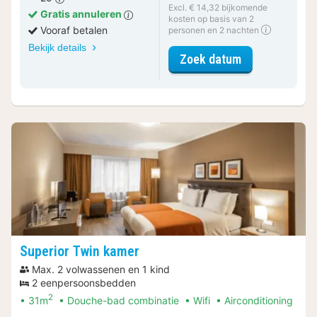
Excl. € 14,32 bijkomende
Gratis annuleren
kosten op basis van 2
Vooraf betalen
personen en 2 nachten
Bekijk details
voor Standaar
Zoek datum
Superior Twin kamer
Max. 2 volwassenen en 1 kind
2 eenpersoonsbedden
2
31m
Douche-bad combinatie
Wifi
Airconditioning