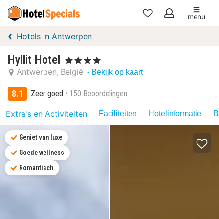
menu
Mijn
Hotels in Antwerpen
favorieten
Hyllit Hotel
, 4 Sterren
Antwerpen
België
- Bekijk op kaart
8.1
Zeer goed
150 Beoordelingen
Extra's en Activiteiten
Faciliteiten
Hotelinformatie
B
Geniet van luxe
Goede wellness
Romantisch