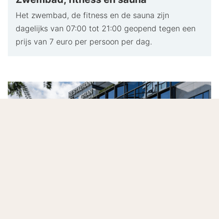
Het zwembad, de fitness en de sauna zijn
dagelijks van 07:00 tot 21:00 geopend tegen een
prijs van 7 euro per persoon per dag.
Stijlvol overnachten in het hart van de stad
Hyllit Hotel Antwerp
is een stijlvol viersterrenhotel
met een uitstekende ligging aan de De Keyserlei, pal
tegenover de Antwerpse Zoo en op loopafstand van