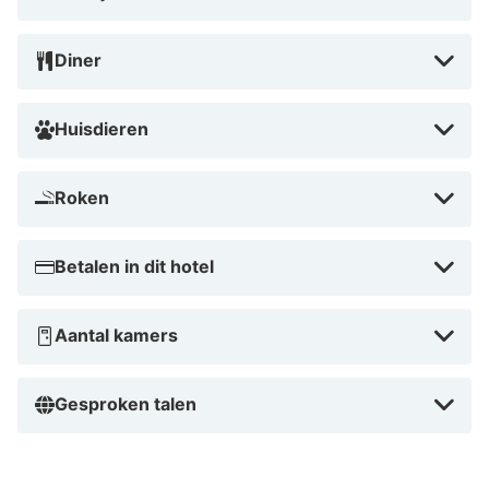
Hyllit Hotel is de perfecte keuze voor een romantisch
Diner
weekendje weg of een cultuurtrip in Antwerpen. Het
hotel biedt luxe kamers en heerlijke eetgelegenheden
en ligt op een steenworp afstand van de beste
Huisdieren
attracties van de stad. Boek nu en ervaar de
ongeëvenaarde gastvrijheid van Hyllit Hotel!
Roken
Betalen in dit hotel
Aantal kamers
Gesproken talen