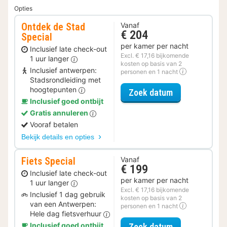
Opties
Ontdek de Stad
Vanaf
€ 204
Special
per kamer per nacht
Inclusief late check-out
Excl. € 17,16 bijkomende
1 uur langer
kosten op basis van 2
Inclusief antwerpen:
personen en 1 nacht
Stadsrondleiding met
hoogtepunten
voor Ontdek de
Zoek datum
Inclusief goed ontbijt
Gratis annuleren
Vooraf betalen
Bekijk details en opties
Fiets Special
Vanaf
€ 199
Inclusief late check-out
per kamer per nacht
1 uur langer
Excl. € 17,16 bijkomende
Inclusief 1 dag gebruik
kosten op basis van 2
van een Antwerpen:
personen en 1 nacht
Hele dag fietsverhuur
voor Fiets Spe
Inclusief goed ontbijt
Zoek datum