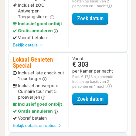
kosten op basis van 2
Inclusief zOO
personen en 1 nacht
Antwerpen:
Toegangsticket
voor Actief Da
Zoek datum
Inclusief goed ontbijt
Gratis annuleren
Vooraf betalen
Bekijk details
Lokaal Genieten
Vanaf
€ 303
Special
per kamer per nacht
Inclusief late check-out
Excl. € 17,16 bijkomende
1 uur langer
kosten op basis van 2
Inclusief antwerpen:
personen en 1 nacht
Culinaire tour met 5
proeverijen
voor Lokaal Ge
Zoek datum
Inclusief goed ontbijt
Gratis annuleren
Vooraf betalen
Bekijk details en opties