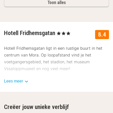
Toon alles
Hotell Fridhemsgatan
, 3 Sterren
8.4
Hotell Fridhemsgatan ligt in een rustige buurt in het
centrum van Mora. Op loopafstand vind je het
voetgangersgebied, het stadion, het museum
Vssaloppmuseet en nog veel meer!
Geniet elke ochtend in Hotell Fridhemsgatan van het
Lees meer
uitgebreide ontbijtbuffet en een vers kopje koffie in de
gezellige ontbijtruimte. Sportievelingen zijn in de
fitnessruimte op hun plek, waar ze cardio- en
Creëer jouw unieke verblijf
krachtapparaten vinden. Ontspan na een sportsessie in