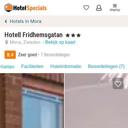
menu
Mijn
Hotels in Mora
favorieten
Hotell Fridhemsgatan
, 3 Sterren
Mora
Zweden
- Bekijk op kaart
8.4
Zeer goed
7 Beoordelingen
iteiten
Faciliteiten
Hotelinformatie
Beoordelingen (7)