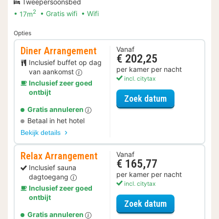
Tweepersoonsbed
2
17m
Gratis wifi
Wifi
Opties
Diner Arrangement
Vanaf
€ 202,25
Inclusief buffet op dag
per kamer per nacht
van aankomst
incl. citytax
Inclusief zeer goed
ontbijt
voor Diner Ar
Zoek datum
Gratis annuleren
Betaal in het hotel
Bekijk details
Relax Arrangement
Vanaf
€ 165,77
Inclusief sauna
per kamer per nacht
dagtoegang
incl. citytax
Inclusief zeer goed
ontbijt
voor Relax Ar
Zoek datum
Gratis annuleren