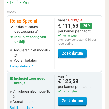
2
17m
Wifi
Opties
Relax Special
Vanaf
€ 139,54
€ 111,63
korting
-20 %
Inclusief sauna
per kamer per nacht
dagtoegang
incl. citytax
Inclusief zeer goed
excl. servicekosten € 10 per
ontbijt
reservering
Annuleren niet mogelijk
voor Relax Spe
Zoek datum
Vooraf betalen
Bekijk details
Vanaf
Inclusief zeer goed
€ 125,59
ontbijt
per kamer per nacht
Annuleren niet mogelijk
incl. citytax
voor Standaar
Zoek datum
Vooraf betalen
Bekijk details