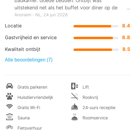
badkamer. Goede bedden. Ontbijt was
uitstekend net als het buffet voor diner op de
aankomstdag.
Anoniem ‐ NL, 24 jun 2026
Locatie
8.4
Gastvrijheid en service
8.8
Kwaliteit ontbijt
8.5
Alle beoordelingen (7)
Gratis parkeren
Lift
Huisdiervriendelijk
Rookvrij
Gratis Wi-Fi
24-uurs receptie
Sauna
Roomservice
Fietsverhuur