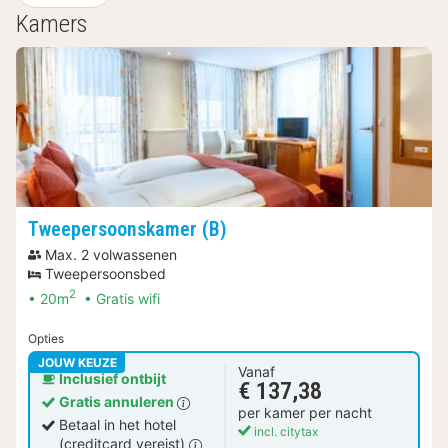
Kamers
Tweepersoonskamer (B)
Max. 2 volwassenen
Tweepersoonsbed
2
20m
Gratis wifi
Opties
JOUW KEUZE
Vanaf
Inclusief ontbijt
€ 137,38
Gratis annuleren
per kamer per nacht
Betaal in het hotel
incl. citytax
(creditcard vereist)