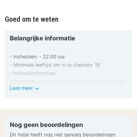
Goed om te weten
Belangrijke informatie
- Inchecken: - 22.00 uur
- Minimale leeftijd om in te checken: 18
- Incheckinstructies:
Afhankelijk van het accommodatiebeleid kan voor
Belangrijke
Lees meer
extra personen een toeslag in rekening worden
informatie
gebracht.
Bij het inchecken dien je mogelijk een erkend
identiteitsbewijs met foto en een creditcard,
pinpas of borgsom in contanten te verstrekken
Nog geen beoordelingen
voor incidentele kosten.
Dit hotel heeft nog niet genoeg beoordelingen