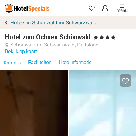
menu
Mijn
Hotels in Schönwald im Schwarzwald
favorieten
Hotel zum Ochsen Schönwald
, 4 Sterren
Schönwald im Schwarzwald
Duitsland
Bekijk op kaart
Kamers
Faciliteiten
Hotelinformatie