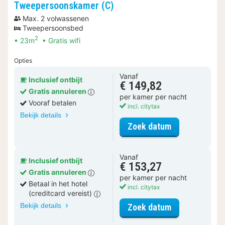
Tweepersoonskamer (C)
Max. 2 volwassenen
Tweepersoonsbed
2
23m
Gratis wifi
Opties
Vanaf
Inclusief ontbijt
€ 149,82
Gratis annuleren
per kamer per nacht
Vooraf betalen
incl. citytax
Bekijk details
voor Tweeper
Zoek datum
Vanaf
Inclusief ontbijt
€ 153,27
Gratis annuleren
per kamer per nacht
Betaal in het hotel
incl. citytax
(creditcard vereist)
Bekijk details
voor Tweeper
Zoek datum