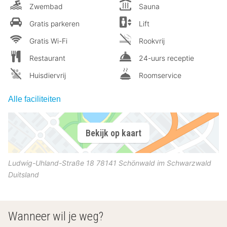
Zwembad
Sauna
Gratis parkeren
Lift
Gratis Wi-Fi
Rookvrij
Restaurant
24-uurs receptie
Huisdiervrij
Roomservice
Alle faciliteiten
Bekijk op kaart
Ludwig-Uhland-Straße 18
78141
Schönwald im Schwarzwald
Duitsland
Wanneer wil je weg?