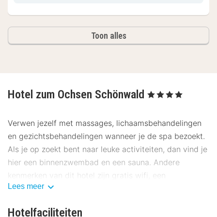
Toon alles
Hotel zum Ochsen Schönwald
, 4 Sterren
Verwen jezelf met massages, lichaamsbehandelingen
en gezichtsbehandelingen wanneer je de spa bezoekt.
Als je op zoekt bent naar leuke activiteiten, dan vind je
hier een binnenzwembad en een sauna. Andere
kenmerken van dit hotel zijn gratis wifi, een
Lees meer
skiopslagruimte en cadeauwinkels/kiosken.
Stil je honger met een lunch of diner bij Restaurant im
Hotelfaciliteiten