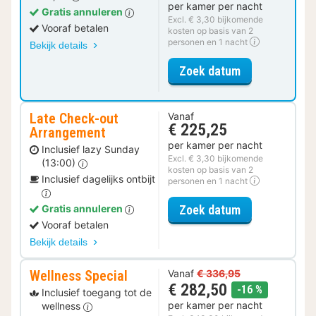
per kamer per nacht
Gratis annuleren
Excl. € 3,30 bijkomende
Vooraf betalen
kosten op basis van 2
personen en 1 nacht
Bekijk details
voor Wellness 
Zoek datum
Late Check-out
Vanaf
€ 225,25
Arrangement
per kamer per nacht
Inclusief lazy Sunday
Excl. € 3,30 bijkomende
(13:00)
kosten op basis van 2
Inclusief dagelijks ontbijt
personen en 1 nacht
voor Late Che
Zoek datum
Gratis annuleren
Vooraf betalen
Bekijk details
Wellness Special
Vanaf
€ 336,95
€ 282,50
korting
-16 %
Inclusief toegang tot de
per kamer per nacht
wellness