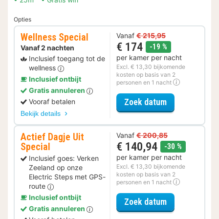
Opties
Wellness Special
Vanaf
€ 215,95
€ 174
korting
-19 %
Vanaf 2 nachten
per kamer per nacht
Inclusief toegang tot de
Excl. € 13,30 bijkomende
wellness
kosten op basis van 2
Inclusief ontbijt
personen en 1 nacht
Gratis annuleren
voor Wellness 
Zoek datum
Vooraf betalen
Bekijk details
Actief Dagje Uit
Vanaf
€ 200,85
€ 140,94
Special
korting
-30 %
per kamer per nacht
Inclusief goes: Verken
Excl. € 13,30 bijkomende
Zeeland op onze
kosten op basis van 2
Electric Steps met GPS-
personen en 1 nacht
route
Inclusief ontbijt
voor Actief Da
Zoek datum
Gratis annuleren