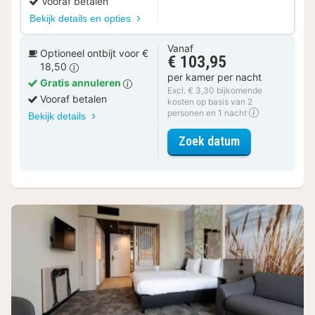
Vooraf betalen
Bekijk details en opties
Vanaf
Optioneel ontbijt voor €
€ 103,95
18,50
per kamer per nacht
Gratis annuleren
Excl. € 3,30 bijkomende
Vooraf betalen
kosten op basis van 2
personen en 1 nacht
Bekijk details
voor Comfort 
Zoek datum