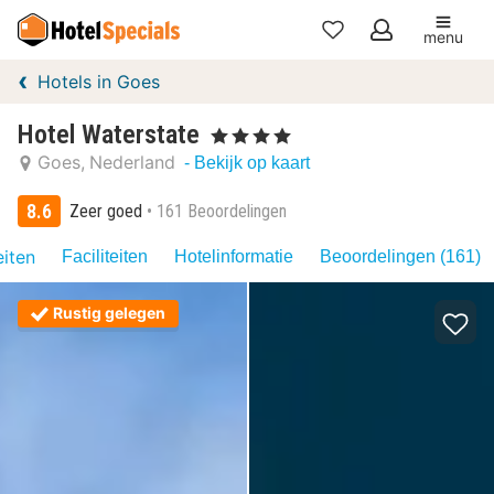
menu
Mijn
Hotels in Goes
favorieten
Hotel Waterstate
, 4 Sterren
Goes
Nederland
- Bekijk op kaart
8.6
Zeer goed
161 Beoordelingen
eiten
Faciliteiten
Hotelinformatie
Beoordelingen (161)
Rustig gelegen