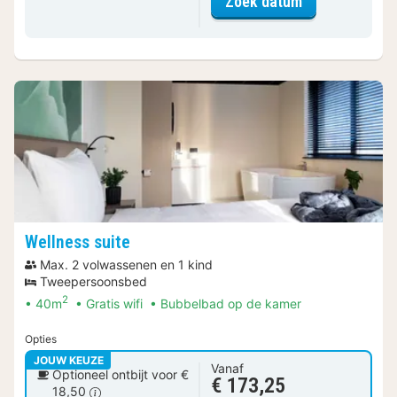
voor Deluxe k
Zoek datum
Wellness suite
Max. 2 volwassenen en 1 kind
Tweepersoonsbed
2
40m
Gratis wifi
Bubbelbad op de kamer
Opties
JOUW KEUZE
Vanaf
Optioneel ontbijt voor €
€ 173,25
18,50