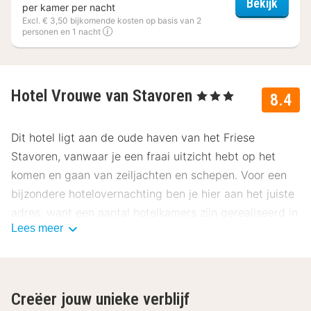
Pensi
Bekijk
per kamer per nacht
Excl. € 3,50 bijkomende kosten op basis van 2
personen en 1 nacht
Hotel Vrouwe van Stavoren
, 3 Sterren
8.4
Dit hotel ligt aan de oude haven van het Friese
Stavoren, vanwaar je een fraai uitzicht hebt op het
komen en gaan van zeiljachten en schepen. Voor een
bijzondere hotelovernachting ben je hier aan het juiste
adres, want een aantal hotelkamers zijn gerealiseerd in
Lees meer
gigantische Zwitserse wijnvaten!
De standaard hotelkamers zijn voorzien van een
Creëer jouw unieke verblijf
televisie en een badkamer met een douche en een