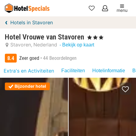
menu
Mijn
Hotels in Stavoren
favorieten
Hotel Vrouwe van Stavoren
, 3 Sterren
Stavoren
Nederland
- Bekijk op kaart
8.4
Zeer goed
44 Beoordelingen
Extra's en Activiteiten
Faciliteiten
Hotelinformatie
B
Bijzonder hotel