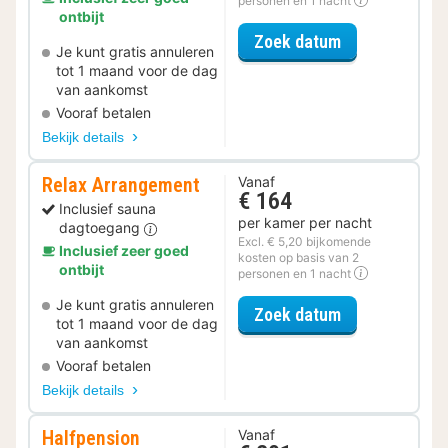
personen en 1 nacht
ontbijt
voor Late Che
Zoek datum
Je kunt gratis annuleren
tot 1 maand voor de dag
van aankomst
Vooraf betalen
Bekijk details
Relax Arrangement
Vanaf
€ 164
Inclusief sauna
per kamer per nacht
dagtoegang
Excl. € 5,20 bijkomende
Inclusief zeer goed
kosten op basis van 2
ontbijt
personen en 1 nacht
Je kunt gratis annuleren
voor Relax Ar
Zoek datum
tot 1 maand voor de dag
van aankomst
Vooraf betalen
Bekijk details
Halfpension
Vanaf