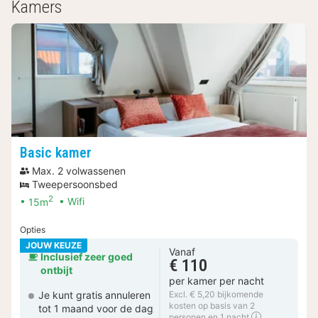
Kamers
Basic kamer
Max. 2 volwassenen
Tweepersoonsbed
2
15m
Wifi
Opties
JOUW KEUZE
Vanaf
Inclusief zeer goed
€ 110
ontbijt
per kamer per nacht
Je kunt gratis annuleren
Excl. € 5,20 bijkomende
kosten op basis van 2
tot 1 maand voor de dag
personen en 1 nacht