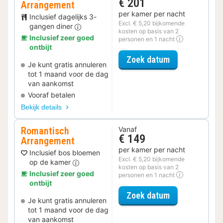
€ 201
Arrangement
per kamer per nacht
Inclusief dagelijks 3-
Excl. € 5,20 bijkomende
gangen diner
kosten op basis van 2
Inclusief zeer goed
personen en 1 nacht
ontbijt
voor Halfpens
Zoek datum
Je kunt gratis annuleren
tot 1 maand voor de dag
van aankomst
Vooraf betalen
Bekijk details
Romantisch
Vanaf
€ 149
Arrangement
per kamer per nacht
Inclusief bos bloemen
Excl. € 5,20 bijkomende
op de kamer
kosten op basis van 2
Inclusief zeer goed
personen en 1 nacht
ontbijt
voor Romantis
Zoek datum
Je kunt gratis annuleren
tot 1 maand voor de dag
van aankomst