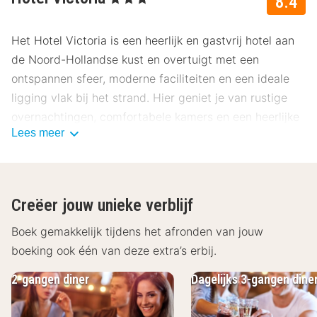
8.4
Het Hotel Victoria is een heerlijk en gastvrij hotel aan
de Noord-Hollandse kust en overtuigt met een
ontspannen sfeer, moderne faciliteiten en een ideale
ligging vlak bij het strand. Hier geniet je van rustige
overnachtingen, comfortabele kamers en een heerlijke
Lees meer
combinatie van natuur, zee en ontspanning. Ideaal voor
strandvakanties, wandelweekenden en ontspannen
verblijven aan de kust.
Ligging Hotel Victoria
Creëer jouw unieke verblijf
Hotel Victoria ligt rustig in Bergen aan Zee, op korte
Boek gemakkelijk tijdens het afronden van jouw
afstand van het strand, de duinen en de Noordzee.
boeking ook één van deze extra’s erbij.
Dankzij de prachtige ligging midden in de natuur en
2-gangen diner
Dagelijks 3-gangen dine
dichtbij het gezellige kunstenaarsdorp Bergen is het
hotel een ideale uitvalsbasis voor stranddagen,