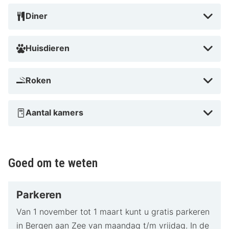
Diner
Hotel Victoria is de ideale keuze voor iedereen die rust,
natuur en strand wil combineren. Dankzij de ligging
nabij zee, duinen en gezellige kustplaatsen geniet je
Huisdieren
hier van een ontspannen verblijf aan de Nederlandse
kust.
Roken
Aantal kamers
Goed om te weten
Parkeren
Van 1 november tot 1 maart kunt u gratis parkeren
in Bergen aan Zee van maandag t/m vrijdag. In de