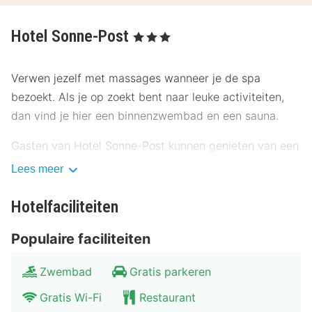
Hotel Sonne-Post
, 3 Sterren
Verwen jezelf met massages wanneer je de spa
bezoekt. Als je op zoekt bent naar leuke activiteiten,
dan vind je hier een binnenzwembad en een sauna.
Gasten van Hotel Sonne-Post kunnen genieten van een
deugddoende maaltijd in het restaurant. Dagelijks kun
Lees meer
je van 08.00 uur tot 10.00 uur genieten van een gratis
ontbijtbuffet.
Hotelfaciliteiten
Hotelstars Union kent in Duitsland een officiële
Populaire faciliteiten
sterrenclassificatie toe. Deze accommodatie heeft 3
stars toegekend gekregen.
Zwembad
Gratis parkeren
Gratis Wi-Fi
Restaurant
De receptie is tijdens beperkte uren geopend. Ter