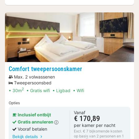
Comfort tweepersoonskamer
Max. 2 volwassenen
Tweepersoonsbed
2
30m
Gratis wifi
Ligbad
Wifi
Opties
Vanaf
Inclusief ontbijt
€ 170,89
Gratis annuleren
per kamer per nacht
Vooraf betalen
Excl. € 7 bijkomende kosten
op basis van 2 personen en 1
Bekijk details