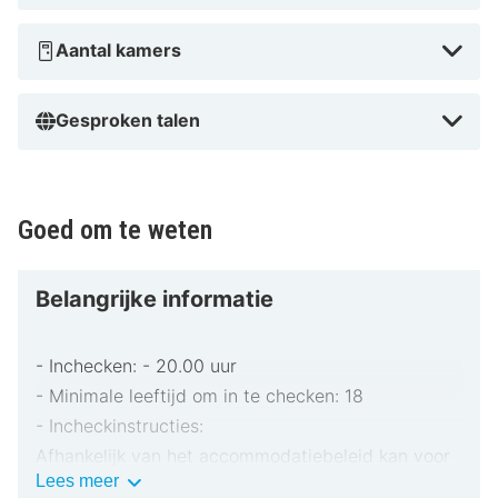
Aantal kamers
Gesproken talen
Goed om te weten
Belangrijke informatie
- Inchecken: - 20.00 uur
- Minimale leeftijd om in te checken: 18
- Incheckinstructies:
Afhankelijk van het accommodatiebeleid kan voor
Belangrijke
Lees meer
extra personen een toeslag in rekening worden