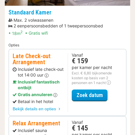
Standaard Kamer
Max. 2 volwassenen
2 eenpersoonsbedden of 1 tweepersoonsbed
2
18m
Gratis wifi
Opties
Late Check-out
Vanaf
€ 159
Arrangement
per kamer per nacht
Inclusief late check-out
Excl. € 6,80 bijkomende
tot 14:00 uur
kosten op basis van 2
Inclusief fantastisch
personen en 1 nacht
ontbijt
voor Late Che
Zoek datum
Gratis annuleren
Betaal in het hotel
Bekijk details en opties
Relax Arrangement
Vanaf
€ 145
Inclusief sauna
per kamer per nacht