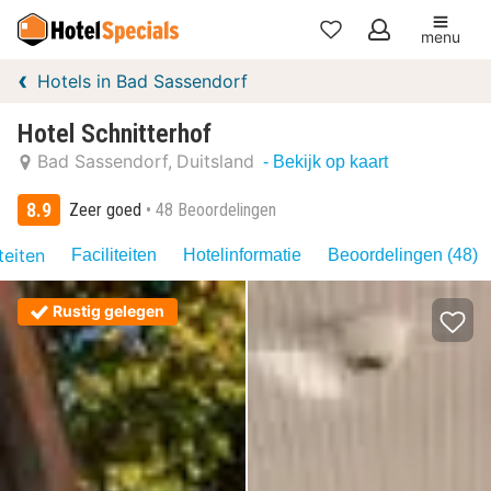
menu
Mijn
Hotels in Bad Sassendorf
favorieten
Hotel Schnitterhof
Bad Sassendorf
Duitsland
- Bekijk op kaart
8.9
Zeer goed
48 Beoordelingen
teiten
Faciliteiten
Hotelinformatie
Beoordelingen (48)
Rustig gelegen