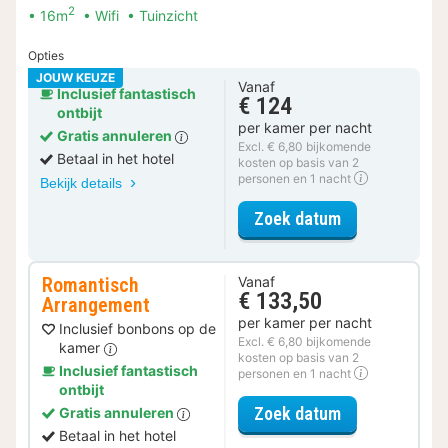
2
16m
Wifi
Tuinzicht
Opties
JOUW KEUZE
Vanaf
Inclusief fantastisch
€ 124
ontbijt
per kamer per nacht
Gratis annuleren
Excl. € 6,80 bijkomende
Betaal in het hotel
kosten op basis van 2
personen en 1 nacht
Bekijk details
voor Economy
Zoek datum
Romantisch
Vanaf
€ 133,50
Arrangement
per kamer per nacht
Inclusief bonbons op de
Excl. € 6,80 bijkomende
kamer
kosten op basis van 2
Inclusief fantastisch
personen en 1 nacht
ontbijt
voor Romantis
Zoek datum
Gratis annuleren
Betaal in het hotel