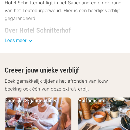
Hotel Schnitterhof ligt in het Sauerland en op de rand
van het Teutoburgerwoud. Hier is een heerlijk verblijf
gegarandeerd.
Over Hotel Schnitterhof
Lees meer
De moderne en comfortabele kamers van Hotel
Schnitterhof zijn standaard uitgerust met een televisie,
een radio, een telefoon, gratis Wi-Fi, een kluis en een
minibar. De badkamers zijn uitgerust met een bad,
Creëer jouw unieke verblijf
douche, toilet en een föhn. Een aantal kamers hebben
een terras of balkon waar je heerlijk van de zon kunt
Boek gemakkelijk tijdens het afronden van jouw
genieten.
boeking ook één van deze extra’s erbij.
Restaurant en andere faciliteiten Hotel
Dagelijks 3-gangen diner
Halfpension
Schnitterhof
Begin de dag goed met een uitgebreid ontbijtbuffet in
het hotel-restaurant, waar je ook terecht kunt voor een