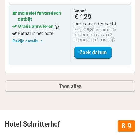
Vanaf
Inclusief fantastisch
€ 129
ontbijt
per kamer per nacht
Gratis annuleren
Excl. € 6,80 bijkomende
Betaal in het hotel
kosten op basis van 2
personen en 1 nacht
Bekijk details
voor Standaar
Zoek datum
Toon alles
Hotel Schnitterhof
8.9