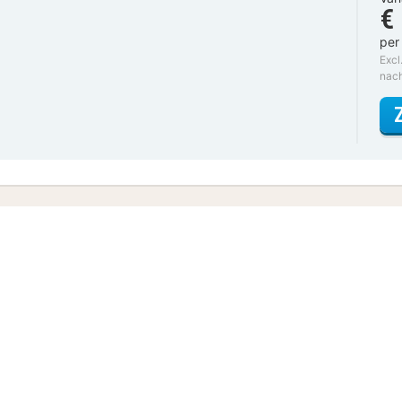
€
per
Excl
nac