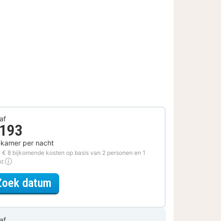
af
 193
 kamer per nacht
. € 8 bijkomende kosten op basis van 2 personen en 1
ht
voor Diner Arrangement
Zoek datum
af