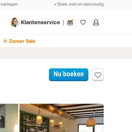
rvaringen
Boek snel en eenvoudig
Klantenservice
Mijn
favorieten
☀️ Zomer Sale
Nu boeken