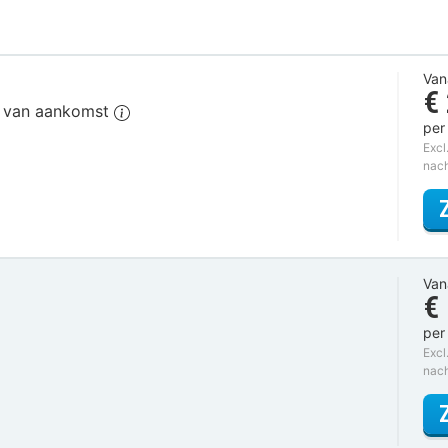
Van
€
g van aankomst
per
Excl
nac
Van
€
per
Excl
nac