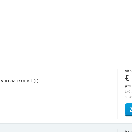
Van
€
g van aankomst
per
Excl
nac
Van