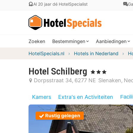
Al 20 jaar dé HotelSpecialist
Ga
Zoeken
Bestemmingen
Aanbiedingen
HotelSpecials.nl
Hotels in Nederland
Ho
Hotel Schilberg
, 3 Sterren
Dorpsstraat 34
6277 NE
Slenaken
Ned
Kamers
Extra's en Activiteiten
Facili
Rustig gelegen