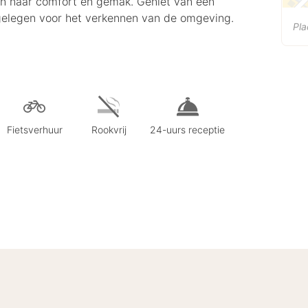
zijn naar comfort en gemak. Geniet van een
l gelegen voor het verkennen van de omgeving.
Pla
Fietsverhuur
Rookvrij
24-uurs receptie