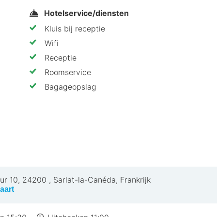
Hotelservice/diensten
Kluis bij receptie
Wifi
Receptie
Roomservice
Albert
Bagageopslag
 restaurant heeft, zijn er tal van eetgelegenheden in d
 op zoek bent naar een informele maaltijd of een romant
alist Hôtel Saint-Albert aanbeveel
t centrum
ur 10
,
24200
,
Sarlat-la-Canéda, Frankrijk
aart
otelSpecials
dewerkers
digheden