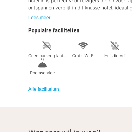
hotel in is perfect voor reizigers die op zoek 
ontspannen verblijf in dit knusse hotel, ideaa
Lees meer
Populaire faciliteiten
Geen parkeerplaats
Gratis Wi-Fi
Huisdiervrij
Roomservice
Alle faciliteiten