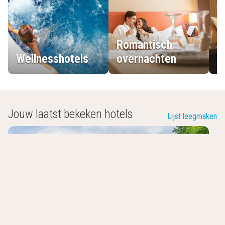
Romantisch
Wellnesshotels
overnachten
L
Jouw laatst bekeken hotels
Lijst leegmaken
Hotel & Restaurant Wesseling