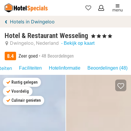
menu
Mijn
Hotels in Dwingeloo
favorieten
Hotel & Restaurant Wesseling
, 4 Sterren
Dwingeloo
Nederland
- Bekijk op kaart
8.4
Zeer goed
48 Beoordelingen
teiten
Faciliteiten
Hotelinformatie
Beoordelingen (48)
Rustig gelegen
Voordelig
Culinair genieten