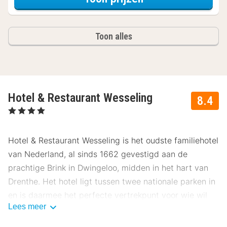
Toon alles
Hotel & Restaurant Wesseling
8.4
, 4 Sterren
Hotel & Restaurant Wesseling is het oudste familiehotel
van Nederland, al sinds 1662 gevestigd aan de
prachtige Brink in Dwingeloo, midden in het hart van
Drenthe. Het hotel ligt tussen twee nationale parken in
en is daarmee het perfecte vertrekpunt voor wie wil
Lees meer
genieten van de Drentse natuur.