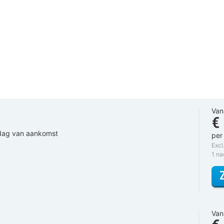
Van
€
 dag van aankomst
per
Excl
1 n
Van