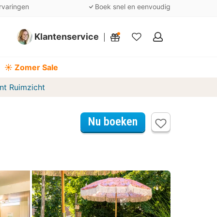
rvaringen
Boek snel en eenvoudig
Klantenservice
Mijn
favorieten
☀️ Zomer Sale
nt Ruimzicht
Nu boeken