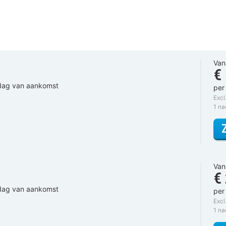
Van
€
 dag van aankomst
per
Excl
1 n
Van
€
 dag van aankomst
per
Excl
1 n