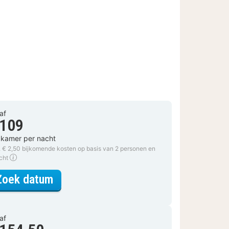
af
 109
 kamer per nacht
. € 2,50 bijkomende kosten op basis van 2 personen en
acht
voor Standaard 2 persoonskamer
Zoek datum
af