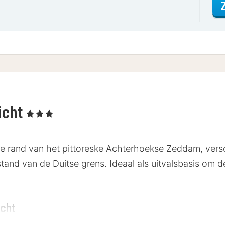
icht
, 3 Sterren
 de rand van het pittoreske Achterhoekse Zeddam, vers
nd van de Duitse grens. Ideaal als uitvalsbasis om de
icht