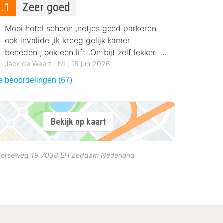
8.1
Zeer goed
Mooi hotel schoon ,netjes goed parkeren
ook invalide ,ik kreeg gelijk kamer
beneden , ook een lift .Ontbijt zelf lekker
en genoeg.
Jack de Weert ‐ NL, 18 jun 2026
le beoordelingen (67)
Bekijk op kaart
derseweg 19
7038 EH
Zeddam
Nederland