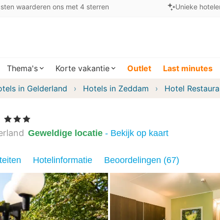
sten waarderen ons met 4 sterren
Unieke hotele
Thema's
Korte vakantie
Outlet
Last minutes
tels in Gelderland
Hotels in Zeddam
Hotel Restaura
, 3 Sterren
erland
Geweldige locatie
- Bekijk op kaart
teiten
Hotelinformatie
Beoordelingen (67)