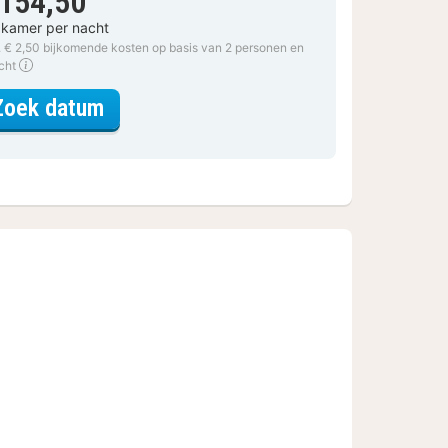
 154,50
 kamer per nacht
. € 2,50 bijkomende kosten op basis van 2 personen en
acht
voor Standaard 2 persoonskamer
Zoek datum