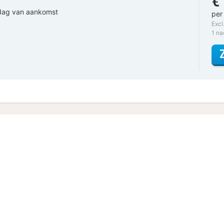
€
 dag van aankomst
per
Excl
1 n