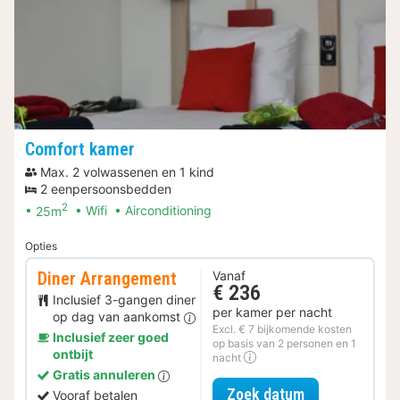
Comfort kamer
Max. 2 volwassenen en 1 kind
2 eenpersoonsbedden
2
25m
Wifi
Airconditioning
Opties
Diner Arrangement
Vanaf
€ 236
Inclusief 3-gangen diner
per kamer per nacht
op dag van aankomst
Excl. € 7 bijkomende kosten
Inclusief zeer goed
op basis van 2 personen en 1
ontbijt
nacht
Gratis annuleren
voor Diner Ar
Zoek datum
Vooraf betalen