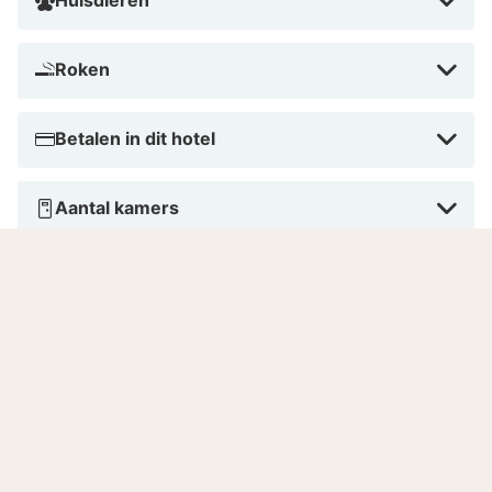
Roken
Betalen in dit hotel
Aantal kamers
Gesproken talen
Goed om te weten
Huisdieren
Huisdieren zijn enkel toegestaan in de comfort en