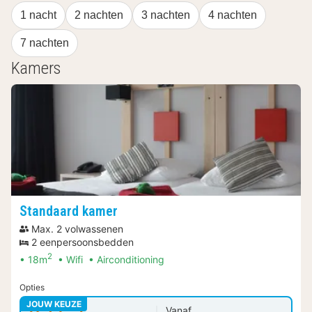
1 nacht
2 nachten
3 nachten
4 nachten
7 nachten
Kamers
Standaard kamer
Max. 2 volwassenen
2 eenpersoonsbedden
2
18m
Wifi
Airconditioning
Opties
JOUW KEUZE
Vanaf