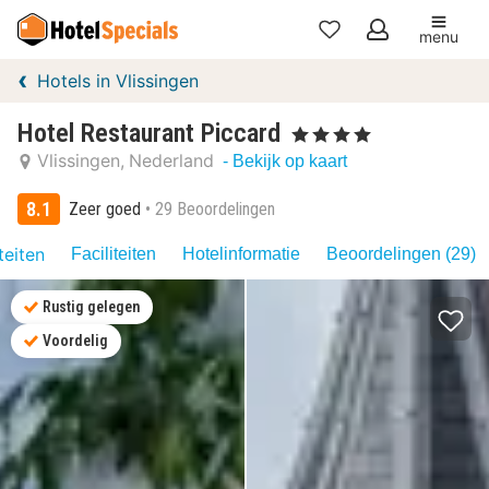
menu
Mijn
Hotels in Vlissingen
favorieten
Hotel Restaurant Piccard
, 4 Sterren
Vlissingen
Nederland
- Bekijk op kaart
8.1
Zeer goed
29 Beoordelingen
teiten
Faciliteiten
Hotelinformatie
Beoordelingen (29)
Rustig gelegen
Voordelig