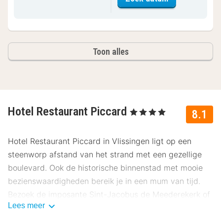
Toon alles
Hotel Restaurant Piccard
, 4 Sterren
8.1
Hotel Restaurant Piccard in Vlissingen ligt op een
steenworp afstand van het strand met een gezellige
boulevard. Ook de historische binnenstad met mooie
bezienswaardigheden bereik je in een mum van tijd.
Bezoek de imposante Sint-Jacobus de Meederekerk of
Lees meer
haal je hart op in de sfeervolle winkelstraatjes.