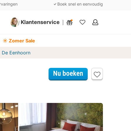
rvaringen
Boek snel en eenvoudig
Klantenservice
Mijn
favorieten
☀️ Zomer Sale
t De Eenhoorn
Nu boeken