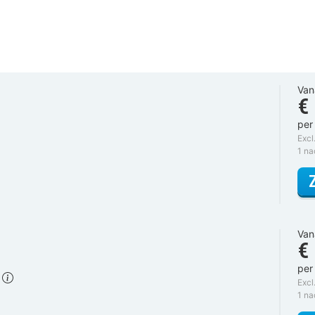
Van
€
per
Excl
1 n
Van
€
per
)
Excl
1 n