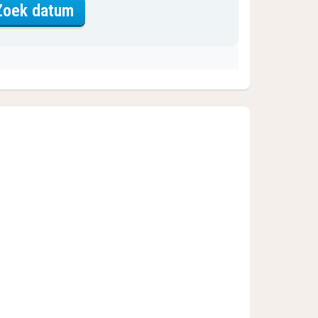
voor Comfort tweepersoonskamer
Zoek datum