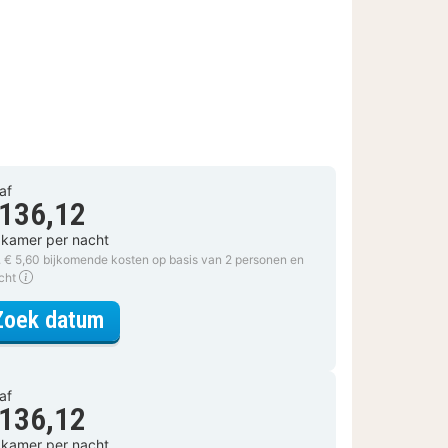
af
 136,12
 kamer per nacht
. € 5,60 bijkomende kosten op basis van 2 personen en
acht
voor Twin kamer
Zoek datum
af
 136,12
 kamer per nacht