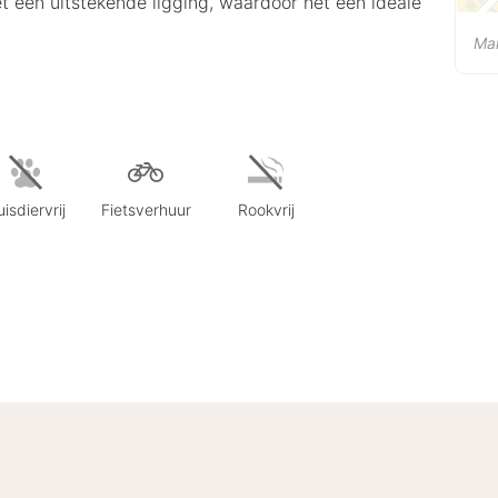
et een uitstekende ligging, waardoor het een ideale
Mar
isdiervrij
Fietsverhuur
Rookvrij