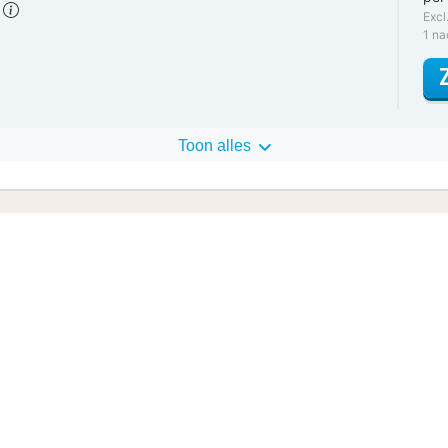
)
Excl
1 n
Toon alles