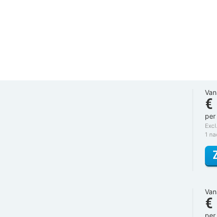
Van
€
per
Excl
1 n
Van
€
per