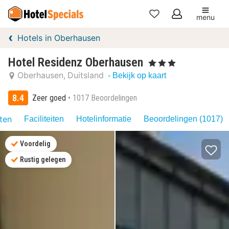
menu
Mijn
Hotels in Oberhausen
favorieten
Hotel Residenz Oberhausen
, 3 Sterren
Oberhausen
Duitsland
- Bekijk op kaart
8.4
Zeer goed
1017 Beoordelingen
iten
Faciliteiten
Hotelinformatie
Beoordelingen (1017)
Voordelig
Rustig gelegen