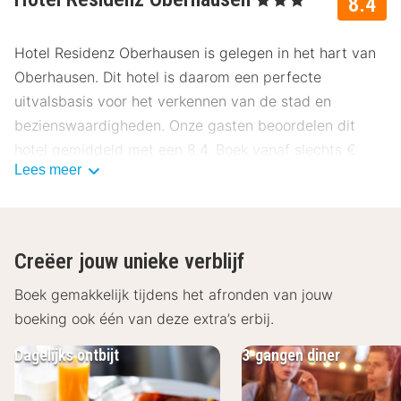
8.4
Hotel Residenz Oberhausen is gelegen in het hart van
Oberhausen. Dit hotel is daarom een perfecte
uitvalsbasis voor het verkennen van de stad en
bezienswaardigheden. Onze gasten beoordelen dit
hotel gemiddeld met een 8.4. Boek vanaf slechts €
Lees meer
51,80 in augustus 2026.
Ligging Hotel Residenz Oberhausen
Gelegen in het hart van Oberhausen, zijn winkels en
Creëer jouw unieke verblijf
bezienswaardigheden binnen handbereik. Het CentrO
winkelcentrum bevindt zich op slechts 10 minuten
Boek gemakkelijk tijdens het afronden van jouw
rijden. Daarnaast ligt Oberhausen dichtbij diverse
boeking ook één van deze extra’s erbij.
andere steden en attracties in het Ruhrgebied, zoals
Dagelijks ontbijt
3-gangen diner
Essen, Duisburg en Gelsenkirchen, die allemaal binnen
ongeveer 25 minuten met de auto te bereiken zijn.