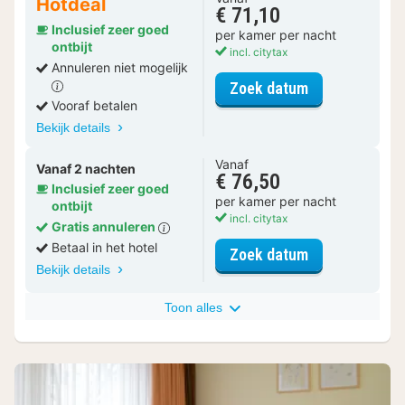
Hotdeal
€ 71,10
Inclusief zeer goed
per kamer per nacht
ontbijt
incl. citytax
Annuleren niet mogelijk
voor Tweeper
Zoek datum
Vooraf betalen
Bekijk details
Vanaf
Vanaf 2 nachten
€ 76,50
Inclusief zeer goed
per kamer per nacht
ontbijt
incl. citytax
Gratis annuleren
Betaal in het hotel
voor Tweeper
Zoek datum
Bekijk details
Toon alles