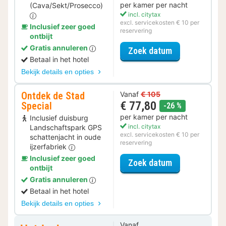
per kamer per nacht
(Cava/Sekt/Prosecco)
incl. citytax
excl. servicekosten € 10 per
Inclusief zeer goed
reservering
ontbijt
Gratis annuleren
voor Romantis
Zoek datum
Betaal in het hotel
Bekijk details en opties
Ontdek de Stad
Vanaf
€ 105
€ 77,80
Special
korting
-26 %
per kamer per nacht
Inclusief duisburg
incl. citytax
Landschaftspark GPS
excl. servicekosten € 10 per
schattenjacht in oude
reservering
ijzerfabriek
Inclusief zeer goed
voor Ontdek de
Zoek datum
ontbijt
Gratis annuleren
Betaal in het hotel
Bekijk details en opties
Vanaf