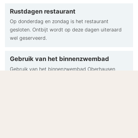
Rustdagen restaurant
Op donderdag en zondag is het restaurant
gesloten. Ontbijt wordt op deze dagen uiteraard
wel geserveerd.
Gebruik van het binnenzwembad
Gebruik van het binnenzwembad Oberhausen
(tegenover het hotel) is inbegrepen. Het
binnenzwembad is soms gesloten vanwege
zwemevenementen en kan dan niet worden
gebruikt door hotelgasten. Toegang tot andere
baden wordt dan helaas niet vergoed.