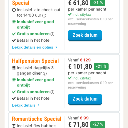
€ 61,80
Special
korting
-31 %
per kamer per nacht
Inclusief late check-out
incl. citytax
tot 14:00 uur
excl. servicekosten € 10 per
Inclusief zeer goed
reservering
ontbijt
Gratis annuleren
voor Late Che
Zoek datum
Betaal in het hotel
Bekijk details en opties
Halfpension Special
Vanaf
€ 129
€ 101,80
korting
-21 %
Inclusief dagelijks 3-
per kamer per nacht
gangen diner
incl. citytax
Inclusief zeer goed
excl. servicekosten € 10 per
ontbijt
reservering
Gratis annuleren
voor Halfpensi
Betaal in het hotel
Zoek datum
Bekijk details
Romantische Special
Vanaf
€ 99
€ 71,80
korting
-27 %
Inclusief fles bubbels