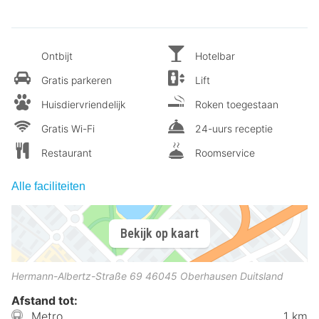
Ontbijt
Hotelbar
Gratis parkeren
Lift
Huisdiervriendelijk
Roken toegestaan
Gratis Wi-Fi
24-uurs receptie
Restaurant
Roomservice
Alle faciliteiten
Bekijk op kaart
Hermann-Albertz-Straße 69
46045
Oberhausen
Duitsland
Afstand tot:
Metro
1 km