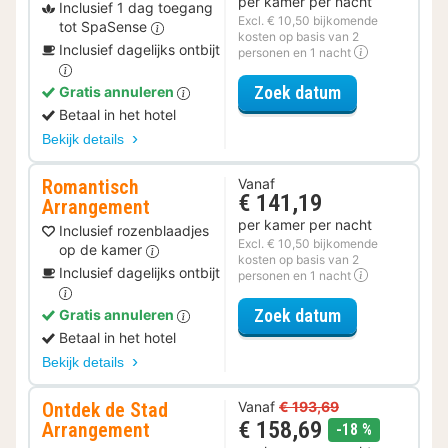
per kamer per nacht
Inclusief 1 dag toegang
Excl. € 10,50 bijkomende
tot SpaSense
kosten op basis van 2
Inclusief dagelijks ontbijt
personen en 1 nacht
voor Spa Reso
Zoek datum
Gratis annuleren
Betaal in het hotel
Bekijk details
Romantisch
Vanaf
€ 141,19
Arrangement
per kamer per nacht
Inclusief rozenblaadjes
Excl. € 10,50 bijkomende
op de kamer
kosten op basis van 2
Inclusief dagelijks ontbijt
personen en 1 nacht
voor Romantis
Zoek datum
Gratis annuleren
Betaal in het hotel
Bekijk details
Ontdek de Stad
Vanaf
€ 193,69
€ 158,69
Arrangement
korting
-18 %