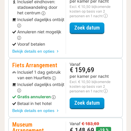
per kamer per nacht
Inclusief eindhoven:
Excl. € 10,50 bijkomende
stadswandeling door
kosten op basis van 2
het centrum
personen en 1 nacht
Inclusief dagelijks ontbijt
voor Ontdek d
Zoek datum
Annuleren niet mogelijk
Vooraf betalen
Bekijk details en opties
Fiets Arrangement
Vanaf
€ 159,69
Inclusief 1 dag gebruik
per kamer per nacht
van een Huurfiets
Excl. € 10,50 bijkomende
Inclusief dagelijks ontbijt
kosten op basis van 2
personen en 1 nacht
Gratis annuleren
voor Fiets Ar
Zoek datum
Betaal in het hotel
Bekijk details en opties
Museum
Vanaf
€ 183,69
€ 148,69
Arrangement
korting
-19 %