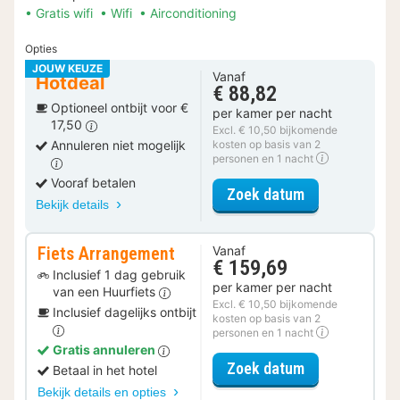
Gratis wifi
Wifi
Airconditioning
Opties
JOUW KEUZE
Vanaf
Hotdeal
€ 88,82
Optioneel ontbijt voor €
per kamer per nacht
17,50
Excl. € 10,50 bijkomende
Annuleren niet mogelijk
kosten op basis van 2
personen en 1 nacht
Vooraf betalen
voor Comfort 
Zoek datum
Bekijk details
Fiets Arrangement
Vanaf
€ 159,69
Inclusief 1 dag gebruik
per kamer per nacht
van een Huurfiets
Excl. € 10,50 bijkomende
Inclusief dagelijks ontbijt
kosten op basis van 2
personen en 1 nacht
Gratis annuleren
voor Fiets Ar
Zoek datum
Betaal in het hotel
Bekijk details en opties