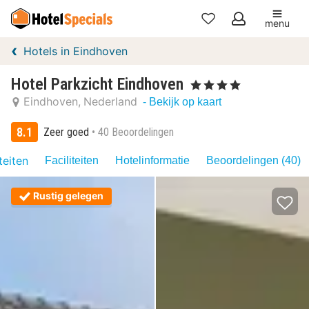
menu
Mijn
Hotels in Eindhoven
favorieten
Hotel Parkzicht Eindhoven
, 4 Sterren
Eindhoven
Nederland
- Bekijk op kaart
8.1
Zeer goed
40 Beoordelingen
teiten
Faciliteiten
Hotelinformatie
Beoordelingen (40)
Rustig gelegen