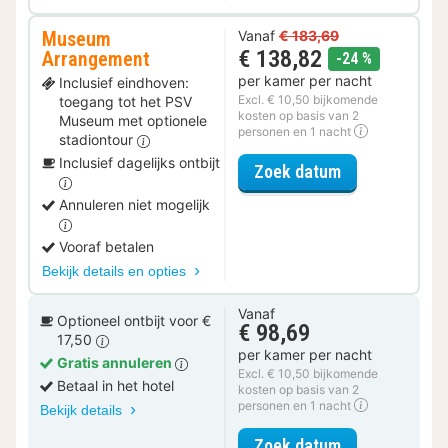
Museum
Vanaf
€ 183,69
€ 138,82
Arrangement
korting
-24 %
per kamer per nacht
Inclusief eindhoven:
Excl. € 10,50 bijkomende
toegang tot het PSV
kosten op basis van 2
Museum met optionele
personen en 1 nacht
stadiontour
Inclusief dagelijks ontbijt
voor Museum 
Zoek datum
Annuleren niet mogelijk
Vooraf betalen
Bekijk details en opties
Vanaf
Optioneel ontbijt voor €
€ 98,69
17,50
per kamer per nacht
Gratis annuleren
Excl. € 10,50 bijkomende
Betaal in het hotel
kosten op basis van 2
personen en 1 nacht
Bekijk details
voor Comfort 
Zoek datum