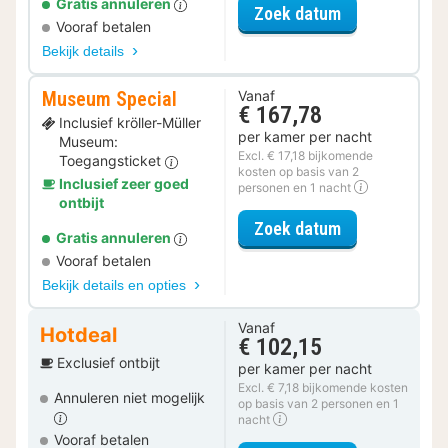
Gratis annuleren
voor Halfpensi
Zoek datum
Vooraf betalen
Bekijk details
Museum Special
Vanaf
€ 167,78
Inclusief kröller-Müller
per kamer per nacht
Museum:
Excl. € 17,18 bijkomende
Toegangsticket
kosten op basis van 2
Inclusief zeer goed
personen en 1 nacht
ontbijt
voor Museum S
Zoek datum
Gratis annuleren
Vooraf betalen
Bekijk details en opties
Vanaf
Hotdeal
€ 102,15
Exclusief ontbijt
per kamer per nacht
Excl. € 7,18 bijkomende kosten
Annuleren niet mogelijk
op basis van 2 personen en 1
nacht
Vooraf betalen