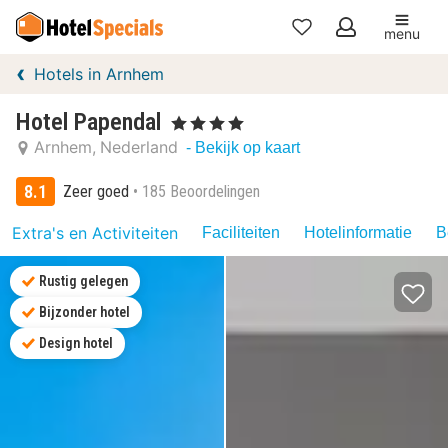
menu
Mijn
Hotels in Arnhem
favorieten
Hotel Papendal
, 4 Sterren
Arnhem
Nederland
- Bekijk op kaart
8.1
Zeer goed
185 Beoordelingen
Extra's en Activiteiten
Faciliteiten
Hotelinformatie
B
Rustig gelegen
Bijzonder hotel
Design hotel