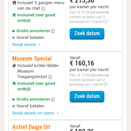
€ 215,36
Inclusief 3 gangen menu
per kamer per nacht
van de chef
Excl. € 17,18 bijkomende
Inclusief zeer goed
kosten op basis van 2
ontbijt
personen en 1 nacht
Gratis annuleren
voor Halfpensi
Zoek datum
Vooraf betalen
Bekijk details
Museum Special
Vanaf
€ 160,16
Inclusief kröller-Müller
per kamer per nacht
Museum:
Excl. € 17,18 bijkomende
Toegangsticket
kosten op basis van 2
Inclusief zeer goed
personen en 1 nacht
ontbijt
voor Museum S
Zoek datum
Gratis annuleren
Vooraf betalen
Bekijk details en opties
Actief Dagje Uit
Vanaf