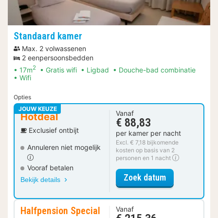
Standaard kamer
Max. 2 volwassenen
2 eenpersoonsbedden
2
17m
Gratis wifi
Ligbad
Douche-bad combinatie
Wifi
Opties
JOUW KEUZE
Vanaf
Hotdeal
€ 88,83
Exclusief ontbijt
per kamer per nacht
Excl. € 7,18 bijkomende
Annuleren niet mogelijk
kosten op basis van 2
personen en 1 nacht
Vooraf betalen
voor Standaar
Zoek datum
Bekijk details
Halfpension Special
Vanaf