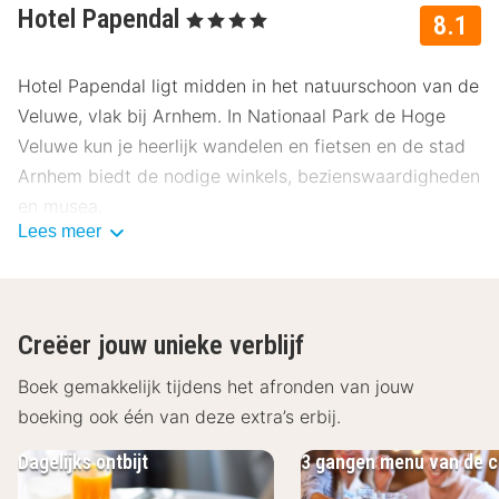
Hotel Papendal
, 4 Sterren
8.1
Hotel Papendal ligt midden in het natuurschoon van de
Veluwe, vlak bij Arnhem. In Nationaal Park de Hoge
Veluwe kun je heerlijk wandelen en fietsen en de stad
Arnhem biedt de nodige winkels, bezienswaardigheden
en musea.
Lees meer
Over Hotel Papendal
De kamers van Hotel Papendal zijn onderverdeeld in
verschillende type kamers. Zo bieden de standaard
Creëer jouw unieke verblijf
kamers alle comfort en zijn deze kamers voorzien van
een flatscreen televisie, telefoon, kluisje en een
Boek gemakkelijk tijdens het afronden van jouw
badkamer met een bad en/of douche, föhn en een
boeking ook één van deze extra’s erbij.
toilet. Kom na een drukke dag tot rust in de kamers van
Dagelijks ontbijt
3 gangen menu van de c
Hotel Papendal.