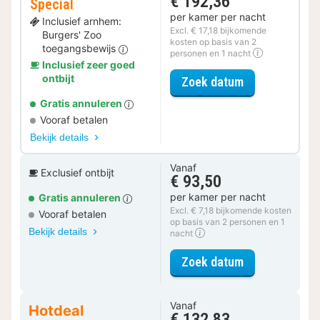
€ 192,36
Special
per kamer per nacht
Inclusief arnhem:
Excl. € 17,18 bijkomende
Burgers' Zoo
kosten op basis van 2
toegangsbewijs
personen en 1 nacht
Inclusief zeer goed
ontbijt
voor Actief Da
Zoek datum
Gratis annuleren
Vooraf betalen
Bekijk details
Vanaf
Exclusief ontbijt
€ 93,50
per kamer per nacht
Gratis annuleren
Excl. € 7,18 bijkomende kosten
Vooraf betalen
op basis van 2 personen en 1
Bekijk details
nacht
voor Standaar
Zoek datum
Vanaf
Hotdeal
€ 132,83