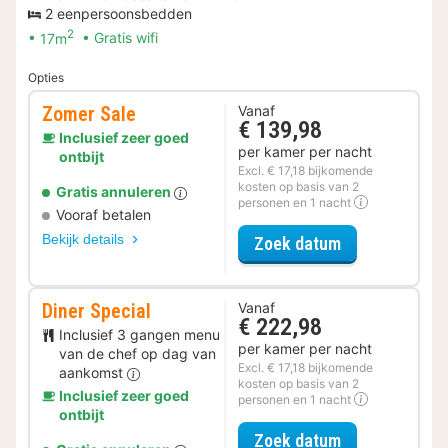
2 eenpersoonsbedden
2
17m
Gratis wifi
Opties
Zomer Sale
Vanaf
€ 139,98
Inclusief zeer goed
per kamer per nacht
ontbijt
Excl. € 17,18 bijkomende
kosten op basis van 2
Gratis annuleren
personen en 1 nacht
Vooraf betalen
Bekijk details
voor Zomer Sa
Zoek datum
Diner Special
Vanaf
€ 222,98
Inclusief 3 gangen menu
per kamer per nacht
van de chef op dag van
Excl. € 17,18 bijkomende
aankomst
kosten op basis van 2
Inclusief zeer goed
personen en 1 nacht
ontbijt
voor Diner Spe
Zoek datum