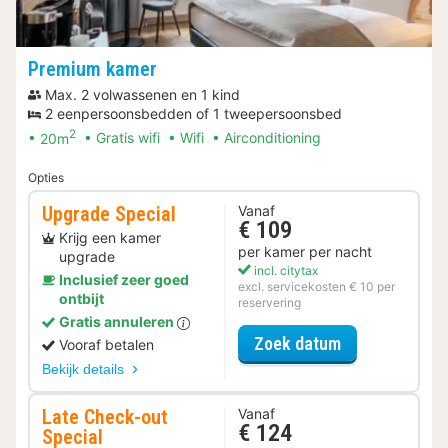
Premium kamer
Max. 2 volwassenen en 1 kind
2 eenpersoonsbedden of 1 tweepersoonsbed
2
20m
Gratis wifi
Wifi
Airconditioning
Opties
Upgrade Special
Vanaf
€ 109
Krijg een kamer
per kamer per nacht
upgrade
incl. citytax
Inclusief zeer goed
excl. servicekosten € 10 per
ontbijt
reservering
Gratis annuleren
voor Upgrade 
Zoek datum
Vooraf betalen
Bekijk details
Late Check-out
Vanaf
€ 124
Special