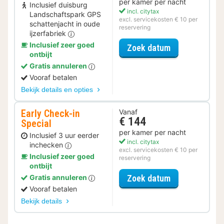
per kamer per nacht
Inclusief duisburg
incl. citytax
Landschaftspark GPS
excl. servicekosten € 10 per
schattenjacht in oude
reservering
ijzerfabriek
Inclusief zeer goed
voor Ontdek de
Zoek datum
ontbijt
Gratis annuleren
Vooraf betalen
Bekijk details en opties
Early Check-in
Vanaf
€ 144
Special
per kamer per nacht
Inclusief 3 uur eerder
incl. citytax
inchecken
excl. servicekosten € 10 per
Inclusief zeer goed
reservering
ontbijt
voor Early Che
Zoek datum
Gratis annuleren
Vooraf betalen
Bekijk details