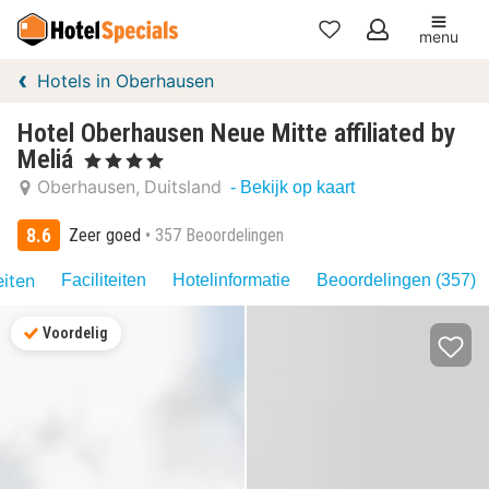
menu
Mijn
Hotels in Oberhausen
favorieten
Hotel Oberhausen Neue Mitte affiliated by
Meliá
, 4 Sterren
Oberhausen
Duitsland
- Bekijk op kaart
8.6
Zeer goed
357 Beoordelingen
eiten
Faciliteiten
Hotelinformatie
Beoordelingen (357)
Voordelig