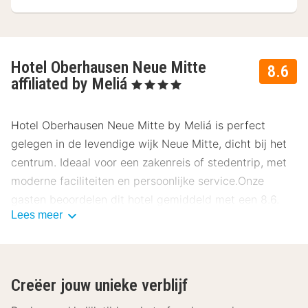
Hotel Oberhausen Neue Mitte
8.6
affiliated by Meliá
, 4 Sterren
Hotel Oberhausen Neue Mitte by Meliá is perfect
gelegen in de levendige wijk Neue Mitte, dicht bij het
centrum. Ideaal voor een zakenreis of stedentrip, met
moderne faciliteiten en persoonlijke service.Onze
gasten beoordelen dit hotel gemiddeld met een 8.6.
Lees meer
Ligging Hotel Oberhausen Neue Mitte
Het centraal Station ligt op slechts 3 km afstand van
het hotel en de luchthaven van Düsseldorf ligt op 35
Creëer jouw unieke verblijf
km afstand. Tegenover het hotel is het grootste winkel-