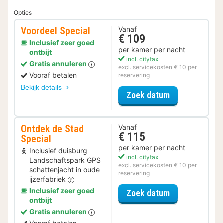
Opties
Voordeel Special
Vanaf
€ 109
Inclusief zeer goed
per kamer per nacht
ontbijt
incl. citytax
Gratis annuleren
excl. servicekosten € 10 per
Vooraf betalen
reservering
Bekijk details
voor Voordeel 
Zoek datum
Ontdek de Stad
Vanaf
€ 115
Special
per kamer per nacht
Inclusief duisburg
incl. citytax
Landschaftspark GPS
excl. servicekosten € 10 per
schattenjacht in oude
reservering
ijzerfabriek
Inclusief zeer goed
voor Ontdek de
Zoek datum
ontbijt
Gratis annuleren
Vooraf betalen