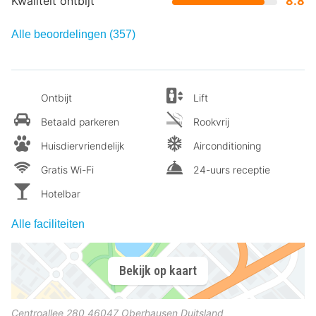
Kwaliteit ontbijt
8.8
Alle beoordelingen (357)
Ontbijt
Lift
Betaald parkeren
Rookvrij
Huisdiervriendelijk
Airconditioning
Gratis Wi-Fi
24-uurs receptie
Hotelbar
Alle faciliteiten
Bekijk op kaart
Centroallee 280
46047
Oberhausen
Duitsland