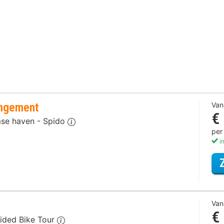
angement
Van
€
mse haven - Spido
per
in
Van
€
uided Bike Tour