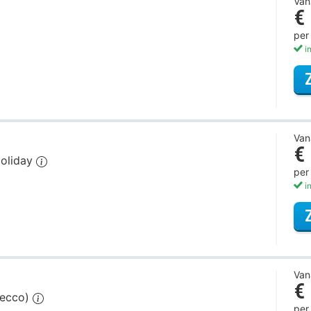
Van
€
per
in
Van
€
Holiday
per
in
Van
€
secco)
per