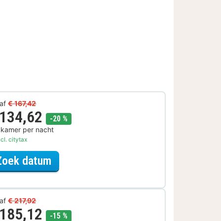
af
€ 167,42
 134,62
korting
-20 %
 kamer per nacht
cl. citytax
voor Rondvaarten & boottochten A
Zoek datum
af
€ 217,92
 185,12
korting
-15 %