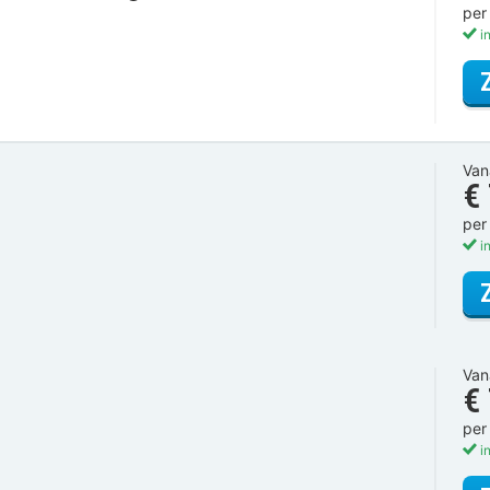
per
in
Van
€
per
in
Van
€
per
in