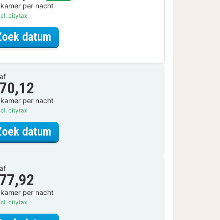
 kamer per nacht
cl. citytax
voor Ontdek de Stad Arrangement
Zoek datum
af
 70,12
 kamer per nacht
cl. citytax
voor Candy House
Zoek datum
af
 77,92
 kamer per nacht
cl. citytax