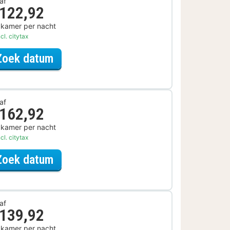
af
 122,92
 kamer per nacht
cl. citytax
voor Late Check-out Arrangement
Zoek datum
af
 162,92
 kamer per nacht
cl. citytax
voor Spa Resort Arrangement
Zoek datum
af
 139,92
 kamer per nacht