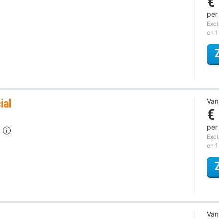
€
per
Excl
en 1
ial
Van
€
per
t
Excl
en 1
Van