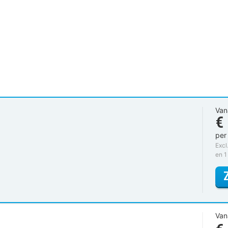
Van
€
per
Excl
en 1
Van