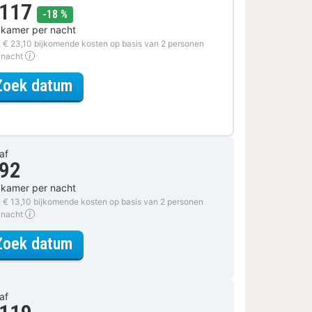
 117
korting
-18 %
 kamer per nacht
. € 23,10 bijkomende kosten op basis van 2 personen
 nacht
voor Ontdek de Stad Special
Zoek datum
af
 92
 kamer per nacht
. € 13,10 bijkomende kosten op basis van 2 personen
 nacht
voor Standaard Kamer met King Siz
Zoek datum
af