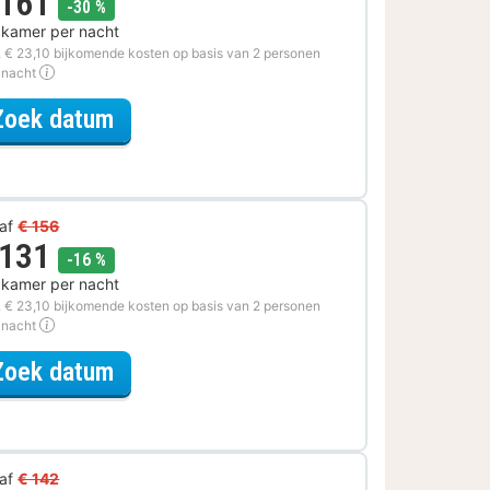
 161
korting
-30 %
 kamer per nacht
. € 23,10 bijkomende kosten op basis van 2 personen
 nacht
voor Spa Resort Special
Zoek datum
af
€ 156
 131
korting
-16 %
 kamer per nacht
. € 23,10 bijkomende kosten op basis van 2 personen
 nacht
voor Rondvaarten & boottochten Sp
Zoek datum
af
€ 142