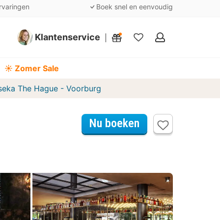
rvaringen
Boek snel en eenvoudig
Klantenservice
Mijn
favorieten
☀️ Zomer Sale
seka The Hague - Voorburg
Nu boeken