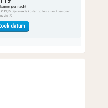
 119
 kamer per nacht
. € 13,10 bijkomende kosten op basis van 2 personen
 nacht
voor Standaard Kamer met King Siz
Zoek datum