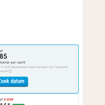
af
 85
 kamer per nacht
. € 13,10 bijkomende kosten op basis van 2 personen
 nacht
voor Standaard Kamer met King Siz
Zoek datum
af
€ 230