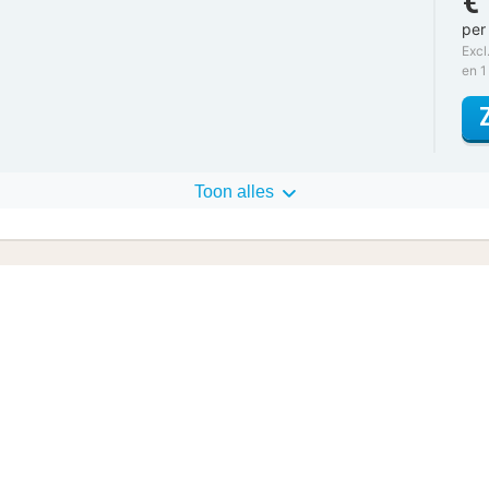
€
per
Excl
en 1
Toon alles