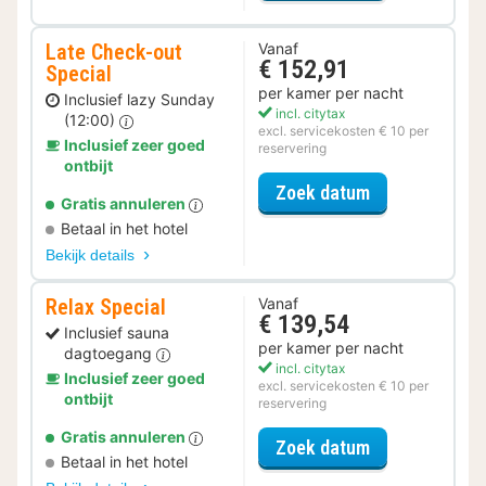
Late Check-out
Vanaf
€ 152,91
Special
per kamer per nacht
Inclusief lazy Sunday
incl. citytax
(12:00)
excl. servicekosten € 10 per
Inclusief zeer goed
reservering
ontbijt
voor Late Che
Zoek datum
Gratis annuleren
Betaal in het hotel
Bekijk details
Relax Special
Vanaf
€ 139,54
Inclusief sauna
per kamer per nacht
dagtoegang
incl. citytax
Inclusief zeer goed
excl. servicekosten € 10 per
ontbijt
reservering
Gratis annuleren
voor Relax Spe
Zoek datum
Betaal in het hotel