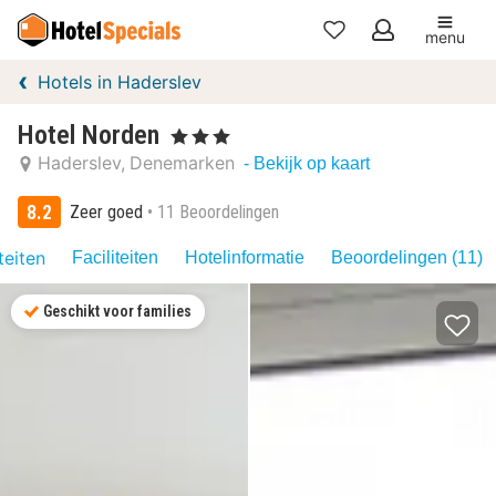
menu
Mijn
Hotels in Haderslev
favorieten
Hotel Norden
, 3 Sterren
Haderslev
Denemarken
- Bekijk op kaart
8.2
Zeer goed
11 Beoordelingen
teiten
Faciliteiten
Hotelinformatie
Beoordelingen (11)
Geschikt voor families