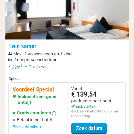
Twin kamer
Max. 2 volwassenen en 1 kind
2 eenpersoonsbedden
2
22m
Gratis wifi
Opties
Voordeel Special
Vanaf
€ 139,54
Inclusief zeer goed
per kamer per nacht
ontbijt
incl. citytax
excl. servicekosten € 10 per
Gratis annuleren
reservering
Betaal in het hotel
Bekijk details
voor Voordeel 
Zoek datum