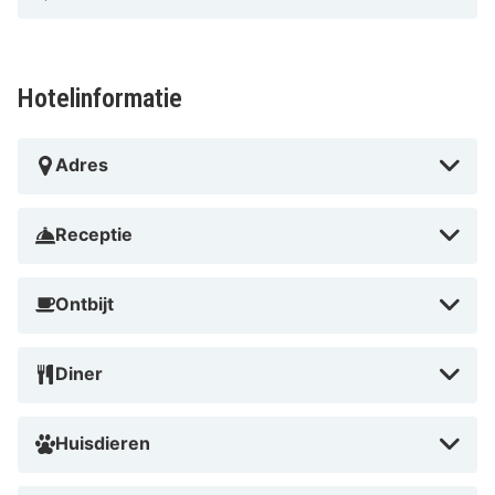
Legoland.
Hotelinformatie
Warm welkom hier!
Automatisch vertaald door Google Translate
Adres
Receptie
Ontbijt
Diner
Huisdieren