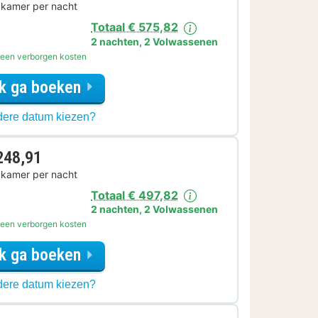
 kamer per nacht
Totaal € 575,82
2 nachten
,
2 Volwassenen
een verborgen kosten
Ik ga boeken
voor
ere datum kiezen?
Diner
Arrangement
248,91
 kamer per nacht
Totaal € 497,82
2 nachten
,
2 Volwassenen
een verborgen kosten
Ik ga boeken
voor
ere datum kiezen?
Parkeer
Arrangement