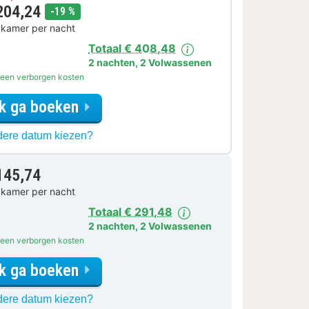
204,24
korting
-19 %
 kamer per nacht
Totaal € 408,48
2 nachten
,
2 Volwassenen
een verborgen kosten
Ik ga boeken
voor
ere datum kiezen?
Fiets
Arrangement
145,74
 kamer per nacht
Totaal € 291,48
2 nachten
,
2 Volwassenen
een verborgen kosten
Ik ga boeken
voor
ere datum kiezen?