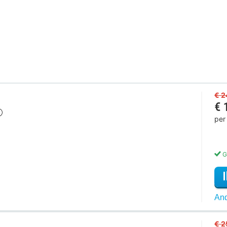
€ 2
€ 
per
G
And
€ 2