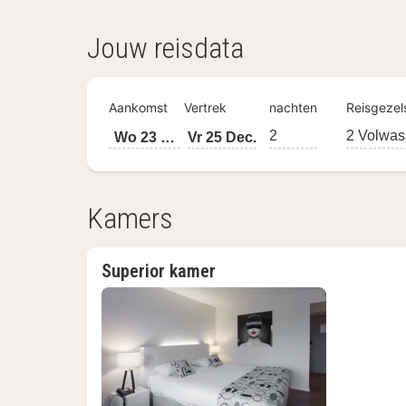
Jouw reisdata
Aankomst
Vertrek
nachten
Reisgeze
2
2 Volwas
Wo 23 Dec.
Vr 25 Dec.
Kamers
Superior kamer