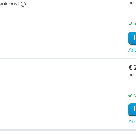
per
 aankomst
G
And
€ 
per
G
And