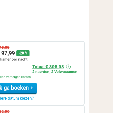
46,65
197,99
korting
-20 %
 kamer per nacht
Totaal € 395,98
2 nachten
,
2 Volwassenen
een verborgen kosten
Ik ga boeken
voor
ere datum kiezen?
Romantisch
Arrangement
52,90