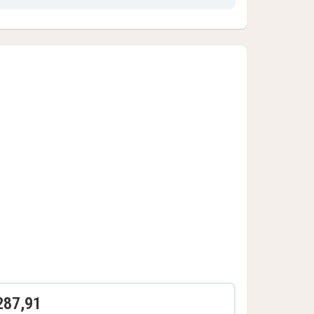
Superior
kamer
287,91