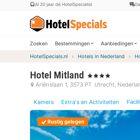
Al 20 jaar dé HotelSpecialist
Ga
Zoeken
Bestemmingen
Aanbiedingen
HotelSpecials.nl
Hotels in Nederland
Ho
Hotel Mitland
, 4 Sterren
Ariënslaan 1
3573 PT
Utrecht
Nederla
Kamers
Extra's en Activiteiten
Facili
Rustig gelegen