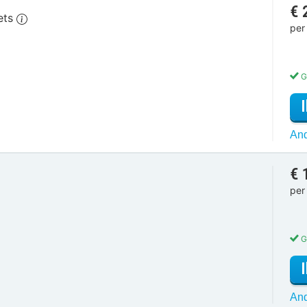
€ 
iets
per
G
And
€ 
per
G
And