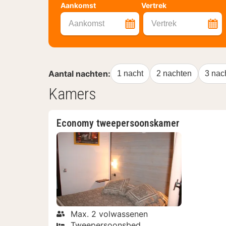
Aankomst
Vertrek
Aankomst
Vertrek
Aantal nachten:
1 nacht
2 nachten
3 nac
Kamers
Economy tweepersoonskamer
Max. 2 volwassenen
Tweepersoonsbed