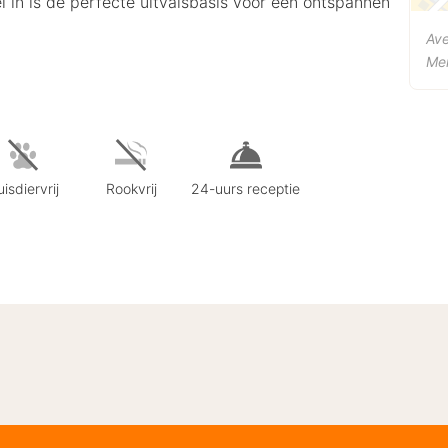
el in is de perfecte uitvalsbasis voor een ontspannen
Ave
Me
isdiervrij
Rookvrij
24-uurs receptie