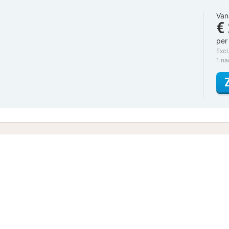
Van
€
per
Excl
1 n