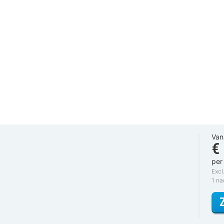
Van
€
per
Excl
1 n