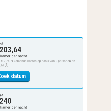
af
 203,64
 kamer per nacht
. € 2,74 bijkomende kosten op basis van 2 personen en
cht
voor Tweepersoonskamer
Zoek datum
af
 240
 kamer per nacht