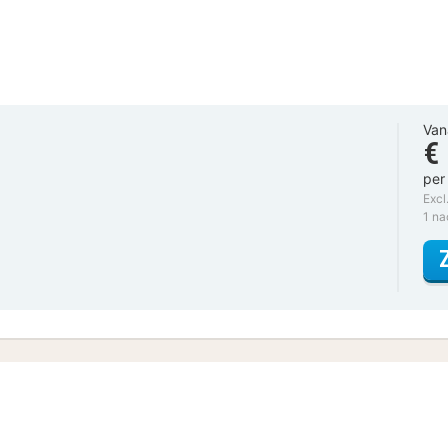
Van
€
per
Excl
1 n