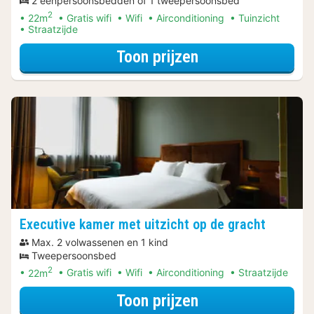
2 eenpersoonsbedden of 1 tweepersoonsbed
2
22m
Gratis wifi
Wifi
Airconditioning
Tuinzicht
Straatzijde
voor Diner Specia
Toon prijzen
Executive kamer met uitzicht op de gracht
Max. 2 volwassenen en 1 kind
Tweepersoonsbed
2
22m
Gratis wifi
Wifi
Airconditioning
Straatzijde
voor Diner Arra
Toon prijzen