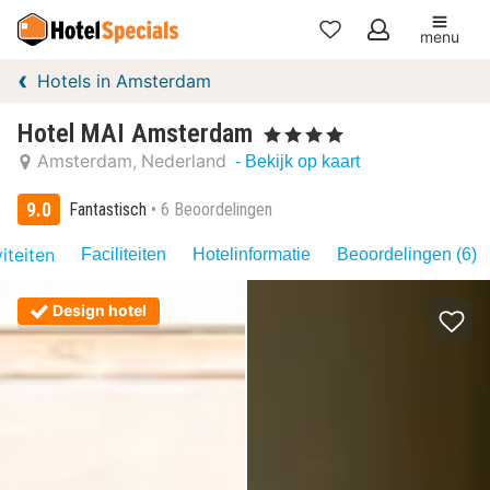
menu
Mijn
Hotels in Amsterdam
favorieten
Hotel MAI Amsterdam
, 4 Sterren
Amsterdam
Nederland
- Bekijk op kaart
9.0
Fantastisch
6 Beoordelingen
iteiten
Faciliteiten
Hotelinformatie
Beoordelingen (6)
Design hotel