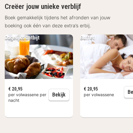
grachten en leer de stad vanaf het water kennen. Ga
Creëer jouw unieke verblijf
een dagje winkelen in de Negen Straatjes. Bezoek een
Boek gemakkelijk tijdens het afronden van jouw
van de vele musea die de stad rijk is. Of neem een
boeking ook één van deze extra’s erbij.
kijkje bij dierentuin Artis, de oudste dierentuin van
Nederland.
Dagelijks ontbijt
Buffet
€ 20,95
€ 20,95
Be
Dagelijks ontbijt
Bekijk
per volwassene per
per volwassene
nacht