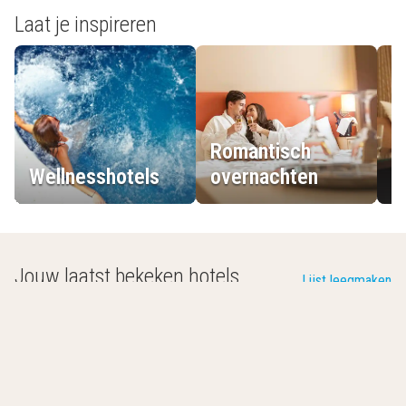
Laat je inspireren
Romantisch
Wellnesshotels
overnachten
L
Jouw laatst bekeken hotels
Lijst leegmaken