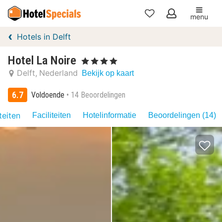
menu
Mijn
Hotels in Delft
favorieten
Hotel La Noire
, 4 Sterren
Delft
Nederland
Bekijk op kaart
6.7
Voldoende
14 Beoordelingen
teiten
Faciliteiten
Hotelinformatie
Beoordelingen (14)