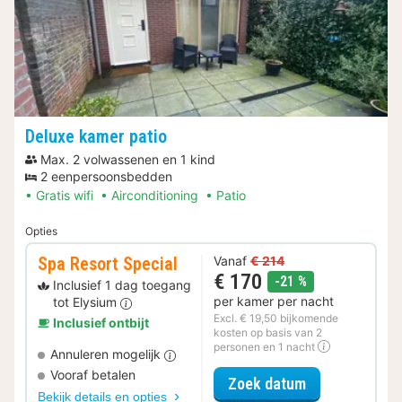
Deluxe kamer patio
Max. 2 volwassenen en 1 kind
2 eenpersoonsbedden
Gratis wifi
Airconditioning
Patio
Opties
Spa Resort Special
Vanaf
€ 214
€ 170
korting
-21 %
Inclusief 1 dag toegang
per kamer per nacht
tot Elysium
Excl. € 19,50 bijkomende
Inclusief ontbijt
kosten op basis van 2
personen en 1 nacht
Annuleren mogelijk
Vooraf betalen
voor Spa Resor
Zoek datum
Bekijk details en opties