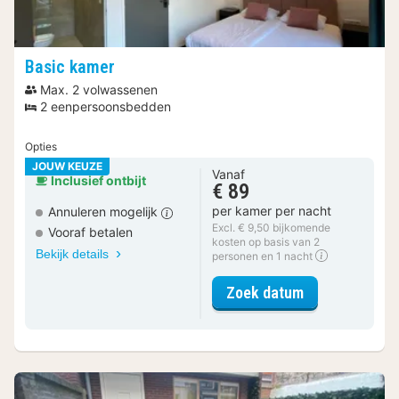
Basic kamer
Max. 2 volwassenen
2 eenpersoonsbedden
Opties
JOUW KEUZE
Vanaf
Inclusief ontbijt
€ 89
per kamer per nacht
Annuleren mogelijk
Excl. € 9,50 bijkomende
Vooraf betalen
kosten op basis van 2
Bekijk details
personen en 1 nacht
voor Basic ka
Zoek datum