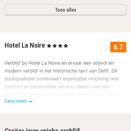
Toon alles
Hotel La Noire
, 4 Sterren
6.7
Verblijf bij Hotel La Noire en ervaar een stijlvol en
modern verblijf in het historische hart van Delft. Dit
boutiquehotel combineert eigentijdse inrichting met
comfort en persoonlijke service, ideaal voor een
stedentrip of een korte zakelijke overnachting. Onze
Lees meer
gasten beoordelen dit hotel gemiddeld met een 6.7.
Ligging Hotel La Noire
Hotel La Noire ligt in het centrum van Delft, op