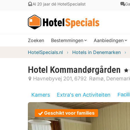
Al 20 jaar dé HotelSpecialist
Ga
Zoeken
Bestemmingen
Aanbiedingen
HotelSpecials.nl
Hotels in Denemarken
Hotel Kommandørgården
, 3 
Havnebyvej 201
6792
Rømø
Denemar
Kamers
Extra's en Activiteiten
Facili
Geschikt voor families