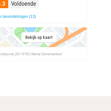
6.3
Voldoende
le beoordelingen (13)
Bekijk op kaart
vnebyvej 201
6792
Rømø
Denemarken