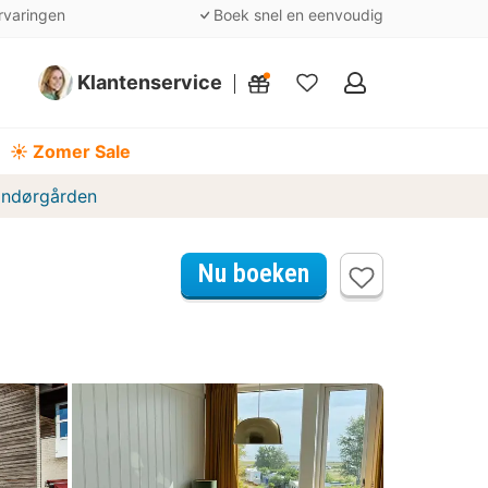
rvaringen
Boek snel en eenvoudig
Klantenservice
Mijn
favorieten
☀️ Zomer Sale
ndørgården
Nu boeken