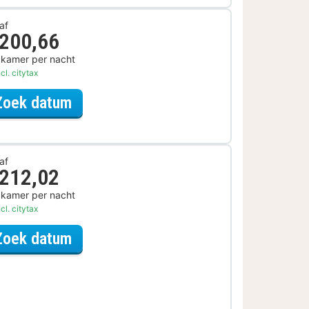
af
 200,66
 kamer per nacht
cl. citytax
voor Late Check-out Arrangement
Zoek datum
af
 212,02
 kamer per nacht
cl. citytax
voor Relax Arrangement
Zoek datum