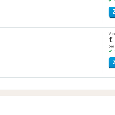
in
Van
€
per
in