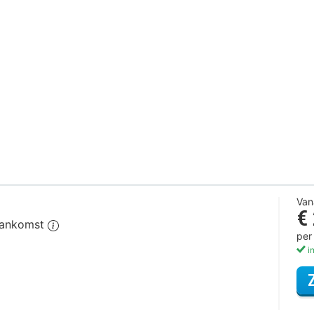
Van
€
 aankomst
per
in