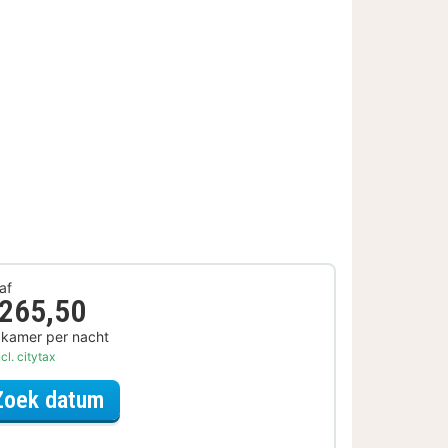
af
 265,50
 kamer per nacht
cl. citytax
voor Diner Arrangement
Zoek datum