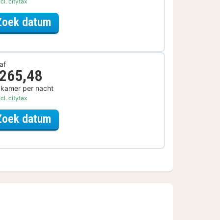
cl. citytax
voor Halfpension Arrangement
Zoek datum
af
 265,48
 kamer per nacht
cl. citytax
voor Beauty Arrangement
Zoek datum