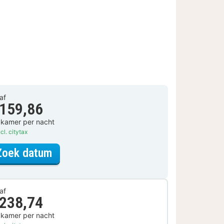
af
 159,86
 kamer per nacht
cl. citytax
voor Standaard Kamer
Zoek datum
af
 238,74
 kamer per nacht