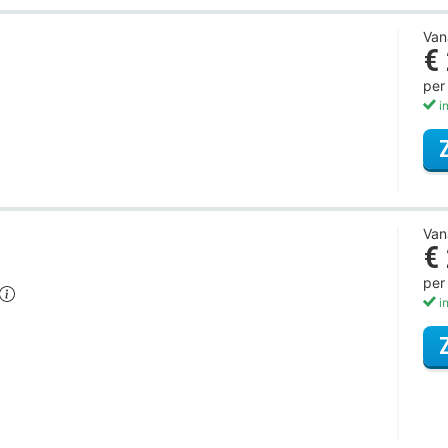
Van
€
per
in
Van
€
per
in