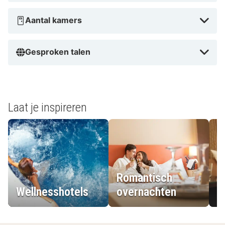
Aantal kamers
Gesproken talen
Laat je inspireren
Romantisch
Wellnesshotels
overnachten
L