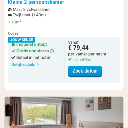
Kleine 2 persoonskamer
Max. 2 volwassenen
Twijfelaar (1.40m)
2
13m
Opties
JOUW KEUZE
Vanaf
Inclusief ontbijt
€ 79,44
Gratis annuleren
per kamer per nacht
Betaal in het hotel
incl. citytax
Bekijk details
voor Kleine 2
Zoek datum