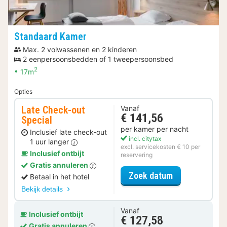
Standaard Kamer
Max. 2 volwassenen en 2 kinderen
2 eenpersoonsbedden of 1 tweepersoonsbed
2
17m
Opties
Late Check-out
Vanaf
€ 141,56
Special
per kamer per nacht
Inclusief late check-out
incl. citytax
1 uur langer
excl. servicekosten € 10 per
Inclusief ontbijt
reservering
Gratis annuleren
voor Late Che
Zoek datum
Betaal in het hotel
Bekijk details
Vanaf
Inclusief ontbijt
€ 127,58
Gratis annuleren