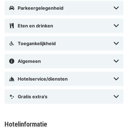
tuin zitten. Het hotel heeft ook een speelkamer voor de
Parkeergelegenheid
kleintjes.
Eten en drinken
Ervaringen
Toegankelijkheid
Ervaar de lange zandstranden van Juelsminde en maak
een wandeling in de gezellige jachthaven van de stad.
Algemeen
Het hotel wordt omgeven door het Tofteskov-bos en is
populair voor buitenactiviteiten zoals wandelen en
Hotelservice/diensten
fietsen. De Juelsminde Golf Club ligt op 2,4 km van het
hotel en in het centrum van Juelsminde vindt u zowel
winkels als restaurants.
Gratis extra's
Warm welkom hier!
Hotelinformatie