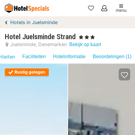
menu
Mijn
Hotels in Juelsminde
favorieten
Hotel Juelsminde Strand
, 3 Sterren
Juelsminde
Denemarken
Bekijk op kaart
iteiten
Faciliteiten
Hotelinformatie
Beoordelingen (1)
Rustig gelegen