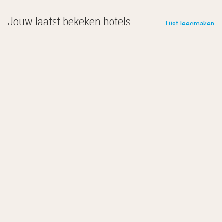
Jouw laatst bekeken hotels
Lijst leegmaken
Hotel Juelsminde Strand
Juelsminde
,
Denemarken
0.0
/10
Gelegen aan de kust
1,5 km van het centrum van Juelsminde
Restaurant met uitzicht over het water