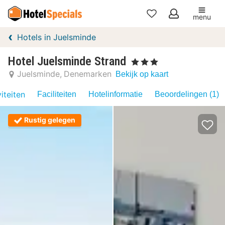
menu
Mijn
Hotels in Juelsminde
favorieten
Hotel Juelsminde Strand
, 3 Sterren
Juelsminde
Denemarken
Bekijk op kaart
iteiten
Faciliteiten
Hotelinformatie
Beoordelingen (1)
Rustig gelegen