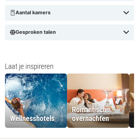
Aantal kamers
Gesproken talen
Laat je inspireren
Romantisch
Wellnesshotels
overnachten
L