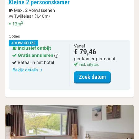
Kleine 2 persoonskamer
Max. 2 volwassenen
Twijfelaar (1.40m)
2
13m
Opties
JOUW KEUZE
Vanaf
Inclusief ontbijt
€ 79,46
Gratis annuleren
per kamer per nacht
Betaal in het hotel
incl. citytax
Bekijk details
voor Kleine 2
Zoek datum