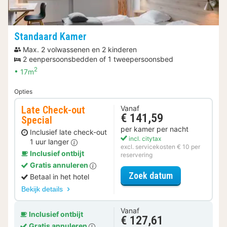
Standaard Kamer
Max. 2 volwassenen en 2 kinderen
2 eenpersoonsbedden of 1 tweepersoonsbed
2
17m
Opties
Late Check-out
Vanaf
€ 141,59
Special
per kamer per nacht
Inclusief late check-out
incl. citytax
1 uur langer
excl. servicekosten € 10 per
Inclusief ontbijt
reservering
Gratis annuleren
voor Late Che
Zoek datum
Betaal in het hotel
Bekijk details
Vanaf
Inclusief ontbijt
€ 127,61
Gratis annuleren