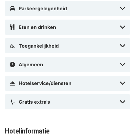
tuin zitten. Het hotel heeft ook een speelkamer voor de
Parkeergelegenheid
kleintjes.
Eten en drinken
Ervaringen
Toegankelijkheid
Ervaar de lange zandstranden van Juelsminde en maak
een wandeling in de gezellige jachthaven van de stad.
Algemeen
Het hotel wordt omgeven door het Tofteskov-bos en is
populair voor buitenactiviteiten zoals wandelen en
Hotelservice/diensten
fietsen. De Juelsminde Golf Club ligt op 2,4 km van het
hotel en in het centrum van Juelsminde vindt u zowel
winkels als restaurants.
Gratis extra's
Warm welkom hier!
Hotelinformatie