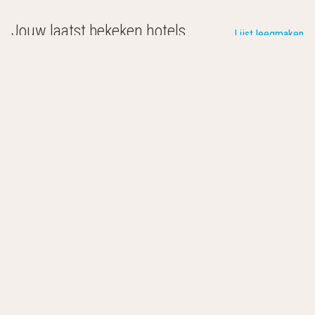
Jouw laatst bekeken hotels
Lijst leegmaken
Hotel Juelsminde Strand
Juelsminde
,
Denemarken
0.0
/10
Gelegen aan de kust
1,5 km van het centrum van Juelsminde
Restaurant met uitzicht over het water