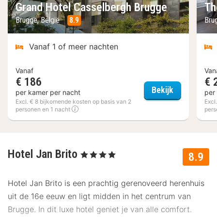
Grand Hotel Casselbergh Brugge
Th
Brugge, België
8.9
Bru
Vanaf 1 of meer nachten
Vanaf
Van
€ 186
€ 
Grand Hotel
Bekijk
per kamer per nacht
per
Excl. € 8 bijkomende kosten op basis van 2
Excl
personen en 1 nacht
pers
Hotel Jan Brito
, 4 Sterren
8.9
Hotel Jan Brito is een prachtig gerenoveerd herenhuis
uit de 16e eeuw en ligt midden in het centrum van
Brugge. In dit luxe hotel geniet je van alle comfort.