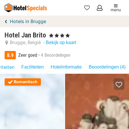
menu
Mijn
Hotels in Brugge
favorieten
Hotel Jan Brito
, 4 Sterren
Brugge
België
- Bekijk op kaart
8.9
Zeer goed
4 Beoordelingen
iteiten
Faciliteiten
Hotelinformatie
Beoordelingen (4)
Romantisch