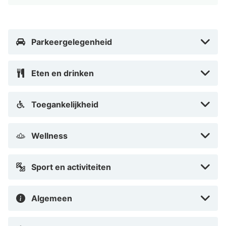
of bezoek een van de vele bezienswaardigheden. Kom
bijvoorbeeld alles te weten over de geschiedenis van
de friet in het Frietmuseum, bewonder Vlaamse en
Parkeergelegenheid
Hollandse schilderkunst in het Groeningemuseum of
bezichtig de gotische Sint-Annakerk. Heb je zin om te
Eten en drinken
winkelen? Ga dan shoppen in miniwinkelcentrum het
Zilverpand of sla je slag in een antiek- en brocantezaak
Toegankelijkheid
in de Hoogstraat.
Wellness
Sport en activiteiten
Algemeen