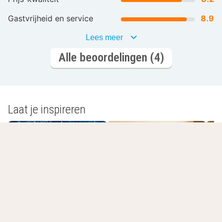
Gastvrijheid en service
8.9
Lees meer
Alle beoordelingen (4)
Laat je inspireren
Romantisch
Wellnesshotels
overnachten
L