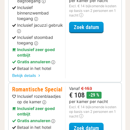
per kamer per nacht
dagtoegang
Excl. € 14 bijkomende kosten
Inclusief
op basis van 2 personen en 1
binnenzwembad
nacht
toegang
Inclusief jacuzzi gebruik
voor Relax Spe
Zoek datum
Inclusief stoombad
toegang
Inclusief zeer goed
ontbijt
Gratis annuleren
Betaal in het hotel
Bekijk details
Romantische Special
Vanaf
€ 153
€ 108
korting
-29 %
Inclusief rozenblaadjes
per kamer per nacht
op de kamer
Excl. € 14 bijkomende kosten
Inclusief zeer goed
op basis van 2 personen en 1
ontbijt
nacht
Gratis annuleren
voor Romantis
Betaal in het hotel
Zoek datum