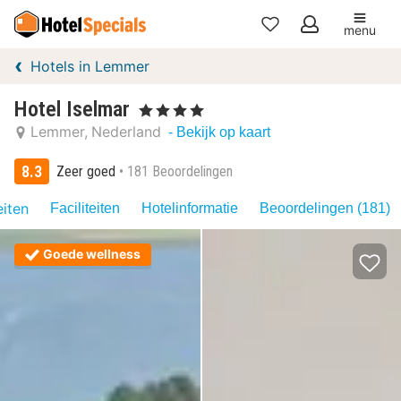
menu
Mijn
Hotels in Lemmer
favorieten
Hotel Iselmar
, 4 Sterren
Lemmer
Nederland
- Bekijk op kaart
8.3
Zeer goed
181 Beoordelingen
eiten
Faciliteiten
Hotelinformatie
Beoordelingen (181)
Goede wellness