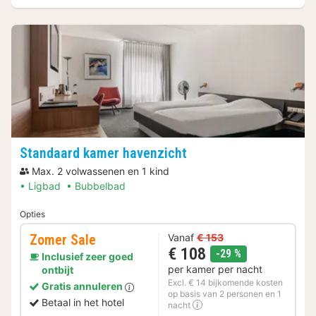
Standaard kamer havenzicht
Max. 2 volwassenen en 1 kind
Ligbad
Bubbelbad
Opties
Zomer Sale
Vanaf
€ 153
€ 108
korting
-29 %
Inclusief zeer goed
per kamer per nacht
ontbijt
Excl. € 14 bijkomende kosten
Gratis annuleren
op basis van 2 personen en 1
Betaal in het hotel
nacht