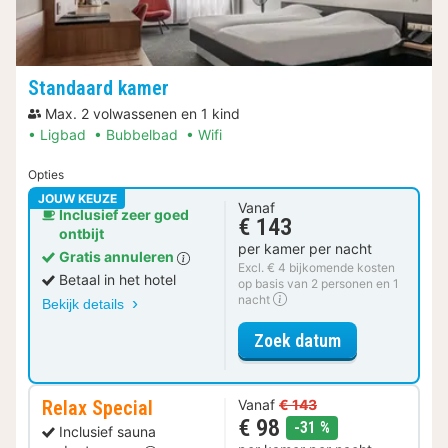
Standaard kamer
Max. 2 volwassenen en 1 kind
Ligbad
Bubbelbad
Wifi
Opties
JOUW KEUZE
Vanaf
Inclusief zeer goed
€ 143
ontbijt
per kamer per nacht
Gratis annuleren
Excl. € 4 bijkomende kosten
Betaal in het hotel
op basis van 2 personen en 1
nacht
Bekijk details
voor Standaar
Zoek datum
Relax Special
Vanaf
€ 143
€ 98
korting
-31 %
Inclusief sauna