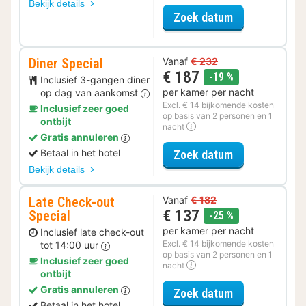
Bekijk details
voor Zomer Sa
Zoek datum
Diner Special
Vanaf
€ 232
€ 187
korting
-19 %
Inclusief 3-gangen diner
per kamer per nacht
op dag van aankomst
Excl. € 14 bijkomende kosten
Inclusief zeer goed
op basis van 2 personen en 1
ontbijt
nacht
Gratis annuleren
voor Diner Spe
Betaal in het hotel
Zoek datum
Bekijk details
Late Check-out
Vanaf
€ 182
€ 137
Special
korting
-25 %
per kamer per nacht
Inclusief late check-out
Excl. € 14 bijkomende kosten
tot 14:00 uur
op basis van 2 personen en 1
Inclusief zeer goed
nacht
ontbijt
Gratis annuleren
voor Late Che
Zoek datum
Betaal in het hotel