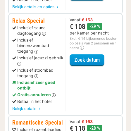
Bekijk details en opties
Relax Special
Vanaf
€ 153
€ 108
korting
-29 %
Inclusief sauna
per kamer per nacht
dagtoegang
Excl. € 14 bijkomende kosten
Inclusief
op basis van 2 personen en 1
binnenzwembad
nacht
toegang
Inclusief jacuzzi gebruik
voor Relax Spe
Zoek datum
Inclusief stoombad
toegang
Inclusief zeer goed
ontbijt
Gratis annuleren
Betaal in het hotel
Bekijk details
Romantische Special
Vanaf
€ 163
€ 118
korting
-28 %
Inclusief rozenblaadjes