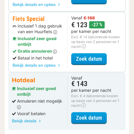
Bekijk details en opties
Fiets Special
Vanaf
€ 168
€ 123
korting
-27 %
Inclusief 1 dag gebruik
per kamer per nacht
van een Huurfiets
Excl. € 14 bijkomende kosten
Inclusief zeer goed
op basis van 2 personen en 1
ontbijt
nacht
Gratis annuleren
voor Fiets Spe
Betaal in het hotel
Zoek datum
Bekijk details en opties
Vanaf
Hotdeal
€ 143
Inclusief zeer goed
per kamer per nacht
ontbijt
Excl. € 4 bijkomende kosten
Annuleren niet mogelijk
op basis van 2 personen en 1
nacht
Vooraf betalen
voor Standaar
Zoek datum
Bekijk details