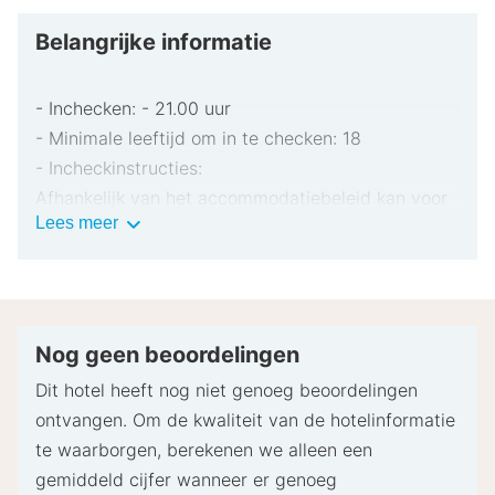
Belangrijke informatie
- Inchecken: - 21.00 uur
- Minimale leeftijd om in te checken: 18
- Incheckinstructies:
Afhankelijk van het accommodatiebeleid kan voor
Belangrijke
Lees meer
extra personen een toeslag in rekening worden
informatie
gebracht.
Bij het inchecken dien je mogelijk een erkend
identiteitsbewijs met foto en een creditcard,
pinpas of borgsom in contanten te verstrekken
Nog geen beoordelingen
voor incidentele kosten.
Dit hotel heeft nog niet genoeg beoordelingen
Speciale verzoeken worden onder voorbehoud van
ontvangen. Om de kwaliteit van de hotelinformatie
beschikbaarheid bij het inchecken ingewilligd.
te waarborgen, berekenen we alleen een
Hiervoor kunnen extra kosten in rekening worden
gemiddeld cijfer wanneer er genoeg