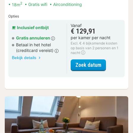
2
18m
Gratis wifi
Airconditioning
Opties
Vanaf
Inclusief ontbijt
€ 129,91
per kamer per nacht
Gratis annuleren
Excl. € 4 bijkomende kosten
Betaal in het hotel
op basis van 2 personen en 1
(creditcard vereist)
nacht
Bekijk details
voor Kamer, 1
Zoek datum