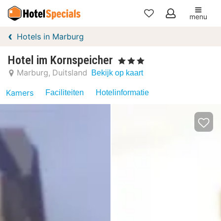
menu
Mijn
Hotels in Marburg
favorieten
Hotel im Kornspeicher
, 3 Sterren
Marburg
Duitsland
Bekijk op kaart
Kamers
Faciliteiten
Hotelinformatie