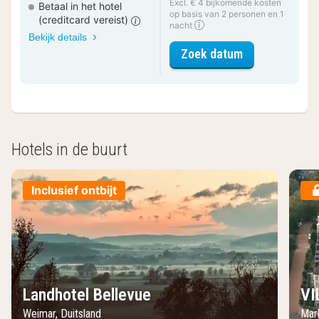
Excl. € 4 bijkomende kosten
Betaal in het hotel
op basis van 2 personen en 1
(creditcard vereist)
nacht
Bekijk details
voor Apparte
Zoek datum
Hotels in de buurt
Inclusief ontbijt
Landhotel Bellevue
VI
Weimar, Duitsland
Mar