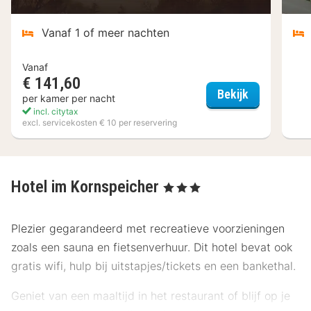
Vanaf 1 of meer nachten
Vanaf
€ 141,60
Landhotel B
Bekijk
per kamer per nacht
incl. citytax
excl. servicekosten € 10 per reservering
Hotel im Kornspeicher
, 3 Sterren
Plezier gegarandeerd met recreatieve voorzieningen
zoals een sauna en fietsenverhuur. Dit hotel bevat ook
gratis wifi, hulp bij uitstapjes/tickets en een bankethal.
Geniet van een maaltijd in het restaurant of blijf op je