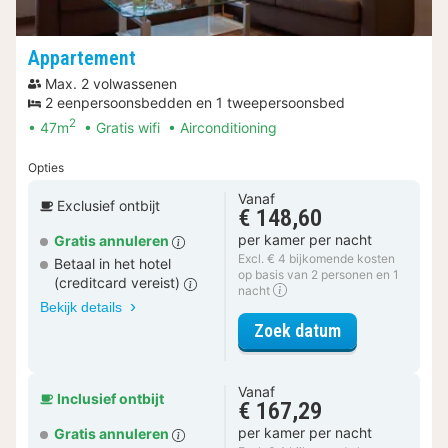
Appartement
Max. 2 volwassenen
2 eenpersoonsbedden en 1 tweepersoonsbed
2
47m
Gratis wifi
Airconditioning
Opties
Vanaf
Exclusief ontbijt
€ 148,60
per kamer per nacht
Gratis annuleren
Excl. € 4 bijkomende kosten
Betaal in het hotel
op basis van 2 personen en 1
(creditcard vereist)
nacht
Bekijk details
voor Apparte
Zoek datum
Vanaf
Inclusief ontbijt
€ 167,29
per kamer per nacht
Gratis annuleren