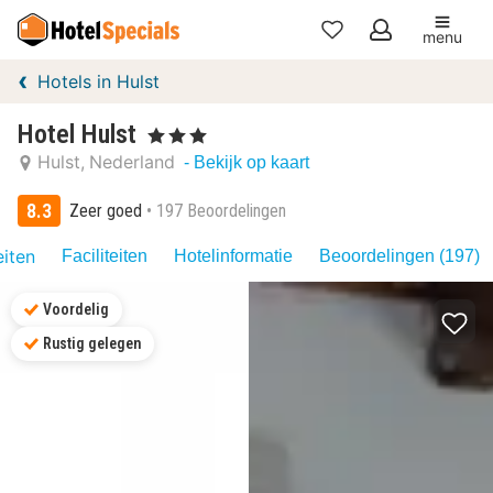
menu
Mijn
Hotels in Hulst
favorieten
Hotel Hulst
, 3 Sterren
Hulst
Nederland
- Bekijk op kaart
8.3
Zeer goed
197 Beoordelingen
eiten
Faciliteiten
Hotelinformatie
Beoordelingen (197)
Voordelig
Rustig gelegen