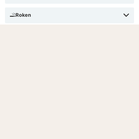
Roken
Betalen in dit hotel
Aantal kamers
Gesproken talen
8.3
Zeer goed
/10
Gebaseerd op
197 echte beoordelingen
door onze
gasten.
Locatie
8.3