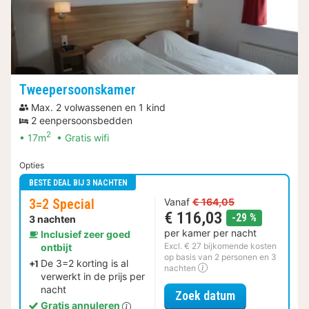
Tweepersoonskamer
Max. 2 volwassenen en 1 kind
2 eenpersoonsbedden
2
17m
Gratis wifi
Opties
BESTE DEAL BIJ 3 NACHTEN
3=2 Special
Vanaf
€ 164,05
€ 116,03
korting
-29 %
3 nachten
per kamer per nacht
Inclusief zeer goed
Excl. € 27 bijkomende kosten
ontbijt
op basis van 2 personen en 3
De 3=2 korting is al
nachten
verwerkt in de prijs per
nacht
voor 3=2 Speci
Zoek datum
Gratis annuleren