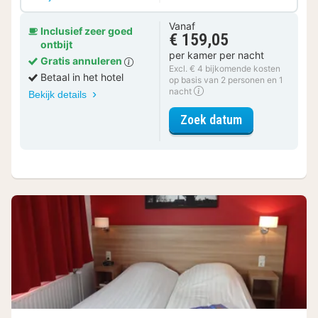
Vanaf
Inclusief zeer goed
€ 159,05
ontbijt
per kamer per nacht
Gratis annuleren
Excl. € 4 bijkomende kosten
Betaal in het hotel
op basis van 2 personen en 1
nacht
Bekijk details
voor Tweeper
Zoek datum