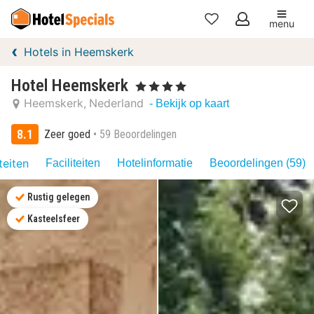
menu
Mijn
Hotels in Heemskerk
favorieten
Hotel Heemskerk
, 4 Sterren
Heemskerk
Nederland
- Bekijk op kaart
8.1
Zeer goed
59 Beoordelingen
teiten
Faciliteiten
Hotelinformatie
Beoordelingen (59)
Rustig gelegen
Kasteelsfeer