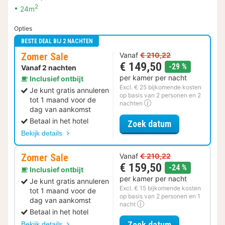
2
24m
Opties
BESTE DEAL BIJ 2 NACHTEN
Zomer Sale
Vanaf
€ 210,22
€ 149,50
korting
-29 %
Vanaf 2 nachten
per kamer per nacht
Inclusief ontbijt
Excl. € 25 bijkomende kosten
Je kunt gratis annuleren
op basis van 2 personen en 2
tot 1 maand voor de
nachten
dag van aankomst
Betaal in het hotel
voor Zomer Sa
Zoek datum
Bekijk details
Zomer Sale
Vanaf
€ 210,22
€ 159,50
korting
-24 %
Inclusief ontbijt
per kamer per nacht
Je kunt gratis annuleren
Excl. € 15 bijkomende kosten
tot 1 maand voor de
op basis van 2 personen en 1
dag van aankomst
nacht
Betaal in het hotel
voor Zomer Sa
Zoek datum
Bekijk details