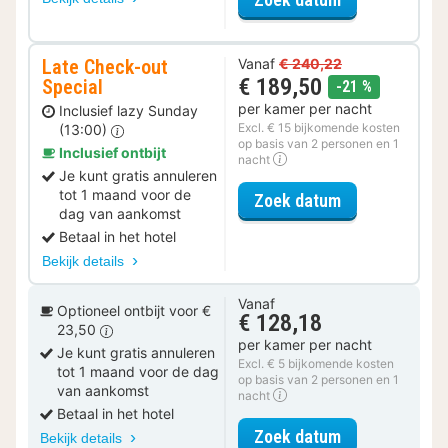
Late Check-out
Vanaf
€ 240,22
€ 189,50
Special
korting
-21 %
per kamer per nacht
Inclusief lazy Sunday
Excl. € 15 bijkomende kosten
(13:00)
op basis van 2 personen en 1
Inclusief ontbijt
nacht
Je kunt gratis annuleren
tot 1 maand voor de
voor Late Che
Zoek datum
dag van aankomst
Betaal in het hotel
Bekijk details
Vanaf
Optioneel ontbijt voor €
€ 128,18
23,50
per kamer per nacht
Je kunt gratis annuleren
Excl. € 5 bijkomende kosten
tot 1 maand voor de dag
op basis van 2 personen en 1
van aankomst
nacht
Betaal in het hotel
voor Comfort 
Zoek datum
Bekijk details