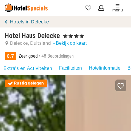
menu
Mijn
Hotels in Delecke
favorieten
Hotel Haus Delecke
, 4 Sterren
Delecke
Duitsland
- Bekijk op kaart
8.7
Zeer goed
48 Beoordelingen
Extra's en Activiteiten
Faciliteiten
Hotelinformatie
B
Rustig gelegen