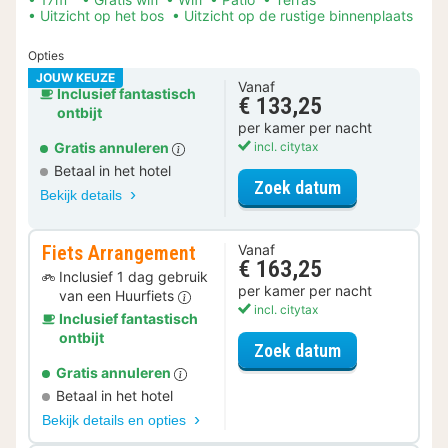
Uitzicht op het bos
Uitzicht op de rustige binnenplaats
Opties
JOUW KEUZE
Vanaf
Inclusief fantastisch
€ 133,25
ontbijt
per kamer per nacht
Gratis annuleren
incl. citytax
Betaal in het hotel
voor Standaar
Zoek datum
Bekijk details
Fiets Arrangement
Vanaf
€ 163,25
Inclusief 1 dag gebruik
per kamer per nacht
van een Huurfiets
incl. citytax
Inclusief fantastisch
ontbijt
voor Fiets Ar
Zoek datum
Gratis annuleren
Betaal in het hotel
Bekijk details en opties