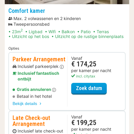
Comfort kamer
Max. 2 volwassenen en 2 kinderen
Tweepersoonsbed
2
23m
Ligbad
Wifi
Balkon
Patio
Terras
Uitzicht op het bos
Uitzicht op de rustige binnenplaats
Opties
Parkeer Arrangement
Vanaf
€ 174,25
Inclusief parkeerplek
per kamer per nacht
Inclusief fantastisch
incl. citytax
ontbijt
voor Parkeer 
Zoek datum
Gratis annuleren
Betaal in het hotel
Bekijk details
Late Check-out
Vanaf
€ 199,25
Arrangement
per kamer per nacht
Inclusief late check-out