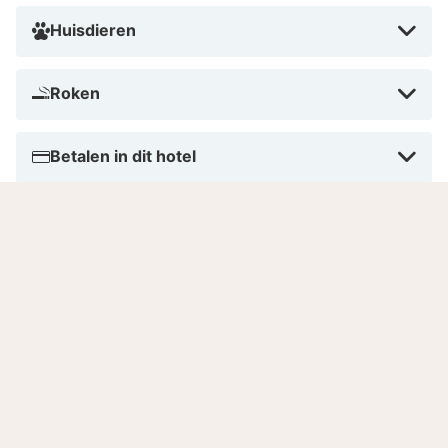
Huisdieren
Roken
Betalen in dit hotel
Aantal kamers
Gesproken talen
Goed om te weten
Openingstijden restaurant