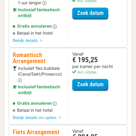
incl. citytax
1 uur langer
Inclusief fantastisch
voor Late Che
Zoek datum
ontbijt
Gratis annuleren
Betaal in het hotel
Bekijk details
Romantisch
Vanaf
€ 195,25
Arrangement
per kamer per nacht
Inclusief fles bubbels
incl. citytax
(Cava/Sekt/Prosecco)
voor Romantis
Zoek datum
Inclusief fantastisch
ontbijt
Gratis annuleren
Betaal in het hotel
Bekijk details en opties
Fiets Arrangement
Vanaf