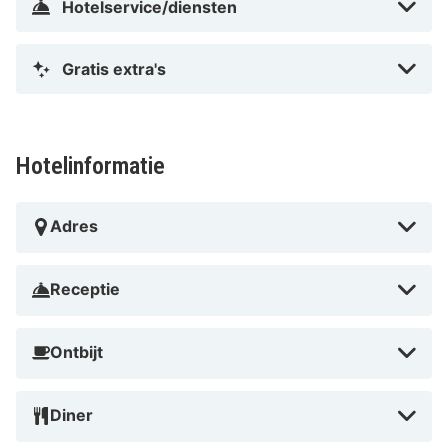
Hotelservice/diensten
bij het restaurant van het hotel, want deze is populair.
Zomers is er op vrijdagavond een grillbuffet op het
Gratis extra's
terras, zeker de moeite waard. Loop ook even naar de
stuwdam, een indrukwekkend stuk geschiedenis op
korte afstand. Check bij aankomst of er een
kamerupgrade beschikbaar is; gasten melden dat dit
Hotelinformatie
regelmatig mogelijk is.
Adres
Receptie
Ontbijt
Diner