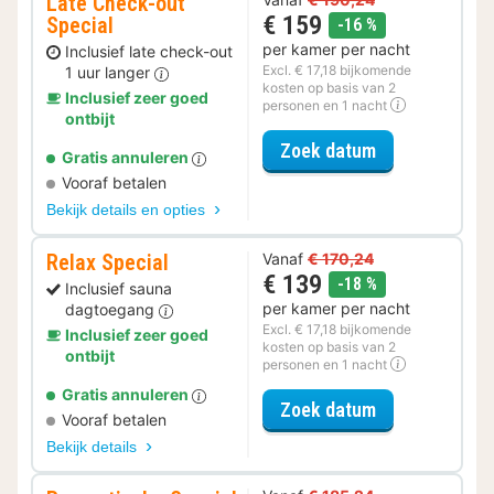
Late Check-out
€ 159
Special
korting
-16 %
per kamer per nacht
Inclusief late check-out
Excl. € 17,18 bijkomende
1 uur langer
kosten op basis van 2
Inclusief zeer goed
personen en 1 nacht
ontbijt
voor Late Che
Zoek datum
Gratis annuleren
Vooraf betalen
Bekijk details en opties
Relax Special
Vanaf
€ 170,24
€ 139
korting
-18 %
Inclusief sauna
per kamer per nacht
dagtoegang
Excl. € 17,18 bijkomende
Inclusief zeer goed
kosten op basis van 2
ontbijt
personen en 1 nacht
Gratis annuleren
voor Relax Spe
Zoek datum
Vooraf betalen
Bekijk details