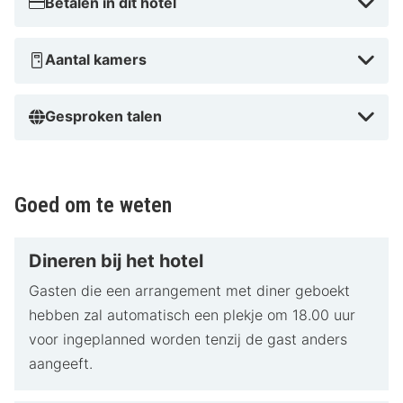
Betalen in dit hotel
unieke beleving. Dit iconische hotel, gelegen tegenover
het centraal station van Arnhem, is al sinds 1918 een
Aantal kamers
begrip. Vanuit hier wandel je zó het levendige
stadscentrum in of ontdek je de groene parels zoals
Gesproken talen
Park Sonsbeek en Nationaal Park De Hoge Veluwe.
Hotel Haarhuis weet historie en modern design
moeiteloos te combineren.
Goed om te weten
Dineren bij het hotel
Gasten die een arrangement met diner geboekt
hebben zal automatisch een plekje om 18.00 uur
voor ingeplanned worden tenzij de gast anders
aangeeft.