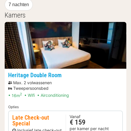
7 nachten
Kamers
Heritage Double Room
Max. 2 volwassenen
Tweepersoonsbed
2
16m
Wifi
Airconditioning
Opties
Late Check-out
Vanaf
€ 159
Special
per kamer per nacht
Inclusief late check-out