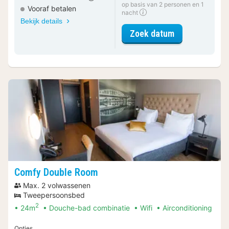
op basis van 2 personen en 1
Vooraf betalen
nacht
Bekijk details
voor Heritage
Zoek datum
Comfy Double Room
Max. 2 volwassenen
Tweepersoonsbed
2
24m
Douche-bad combinatie
Wifi
Airconditioning
Opties