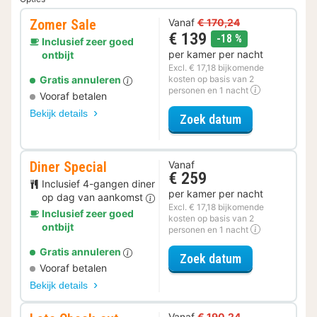
Zomer Sale
Vanaf
€ 170,24
€ 139
korting
-18 %
Inclusief zeer goed
per kamer per nacht
ontbijt
Excl. € 17,18 bijkomende
Gratis annuleren
kosten op basis van 2
personen en 1 nacht
Vooraf betalen
Bekijk details
voor Zomer Sa
Zoek datum
Diner Special
Vanaf
€ 259
Inclusief 4-gangen diner
per kamer per nacht
op dag van aankomst
Excl. € 17,18 bijkomende
Inclusief zeer goed
kosten op basis van 2
ontbijt
personen en 1 nacht
Gratis annuleren
voor Diner Spe
Zoek datum
Vooraf betalen
Bekijk details
Vanaf
€ 190,24