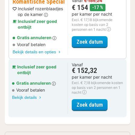
Romantische Special
Vanaf
€ 185,24
€ 154
korting
-17 %
Inclusief rozenblaadjes
per kamer per nacht
op de kamer
Excl. € 17,18 bijkomende
Inclusief zeer goed
kosten op basis van 2
ontbijt
personen en 1 nacht
Gratis annuleren
voor Romantis
Zoek datum
Vooraf betalen
Bekijk details en opties
Vanaf
Inclusief zeer goed
€ 152,32
ontbijt
per kamer per nacht
Gratis annuleren
Excl. € 7,18 bijkomende kosten
op basis van 2 personen en 1
Vooraf betalen
nacht
Bekijk details
voor Comfy D
Zoek datum