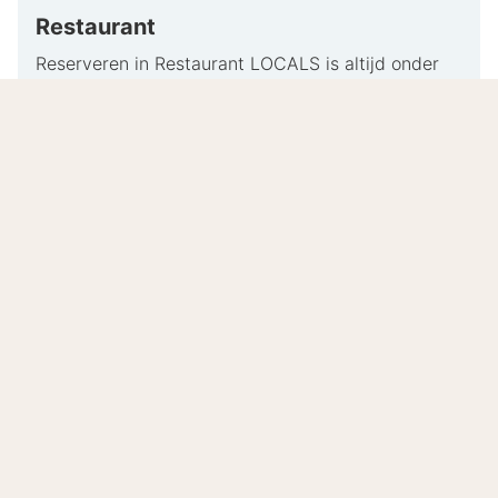
Restaurant
Reserveren in Restaurant LOCALS is altijd onder
voorbehoud van beschikbaarheid.
Luxe slapen bij 5-sterren hotel Hotel
Haarhuis in hartje Arnhem
Hotel Haarhuis is een icoon in het centrum van
Arnhem, waar geschiedenis en moderne luxe naadloos