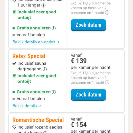
Excl. € 17,18 bijkomende
1 uur langer
kosten op basis van 2
Inclusief zeer goed
personen en 1 nacht
ontbijt
voor Late Che
Zoek datum
Gratis annuleren
Vooraf betalen
Bekijk details en opties
Relax Special
Vanaf
€ 139
Inclusief sauna
per kamer per nacht
dagtoegang
Excl. € 17,18 bijkomende
Inclusief zeer goed
kosten op basis van 2
ontbijt
personen en 1 nacht
Gratis annuleren
voor Relax Spe
Zoek datum
Vooraf betalen
Bekijk details
Romantische Special
Vanaf
€ 154
Inclusief rozenblaadjes
per kamer per nacht
op de kamer