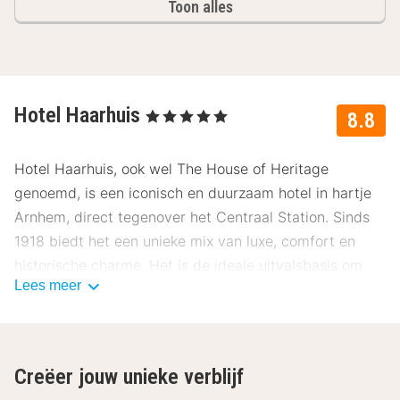
Toon alles
Hotel Haarhuis
, 5 Sterren
8.8
Hotel Haarhuis, ook wel The House of Heritage
genoemd, is een iconisch en duurzaam hotel in hartje
Arnhem, direct tegenover het Centraal Station. Sinds
1918 biedt het een unieke mix van luxe, comfort en
historische charme. Het is de ideale uitvalsbasis om
Lees meer
Arnhem en de omgeving te verkennen, waarbij de rijke
geschiedenis centraal staat in alles wat het hotel doet.
Onze gasten beoordelen dit hotel gemiddeld met een
8.8.
Creëer jouw unieke verblijf
Ligging Hotel Haarhuis