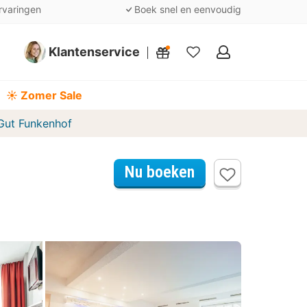
rvaringen
Boek snel en eenvoudig
Klantenservice
Mijn
favorieten
☀️ Zomer Sale
Gut Funkenhof
Nu boeken