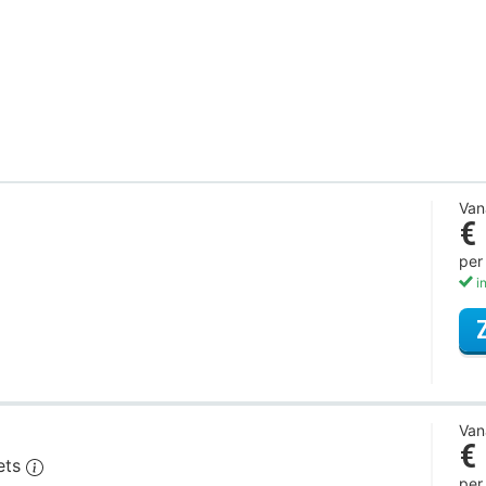
Van
€
per
in
Van
€
iets
per