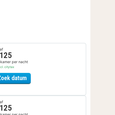
af
 125
 kamer per nacht
cl. citytax
voor Romantisch Arrangement
Zoek datum
af
 125
 kamer per nacht