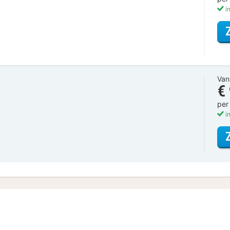
in
Van
€
per
in