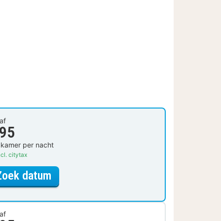
af
 95
 kamer per nacht
cl. citytax
voor Charmante kamer
Zoek datum
af