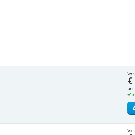
Van
€
per
in
Van