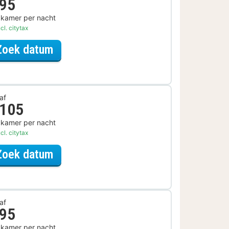
 95
 kamer per nacht
cl. citytax
voor Parkeer Arrangement
Zoek datum
af
 105
 kamer per nacht
cl. citytax
voor Late Check-out Arrangement
Zoek datum
af
 95
 kamer per nacht