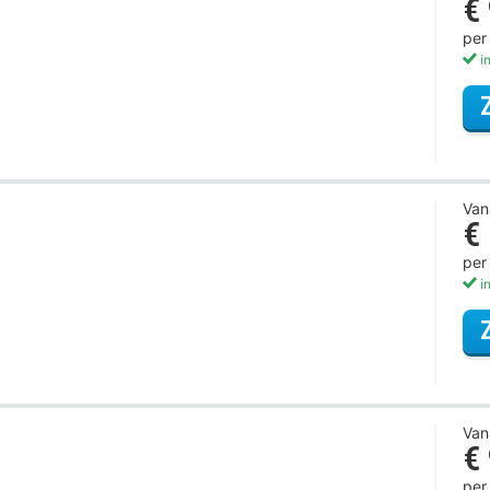
€
per
in
Van
€
per
in
Van
€
per