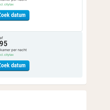
cl. citytax
voor Fiets Arrangement
Zoek datum
af
 95
 kamer per nacht
cl. citytax
voor Economy kamer
Zoek datum