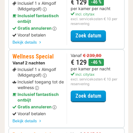
€ 129
korting
-46 %
Inclusief 1 x Almgolf
per kamer per nacht
(Midgetgolf)
incl. citytax
Inclusief fantastisch
excl. servicekosten € 10 per
ontbijt
reservering
Gratis annuleren
voor Zomer Sa
Vooraf betalen
Zoek datum
Bekijk details
Wellness Special
Vanaf
€ 239,80
€ 129
korting
-46 %
Vanaf 2 nachten
per kamer per nacht
Inclusief 1 x Almgolf
incl. citytax
(Midgetgolf)
excl. servicekosten € 10 per
Inclusief toegang tot de
reservering
wellness
Inclusief fantastisch
voor Wellness 
Zoek datum
ontbijt
Gratis annuleren
Vooraf betalen
Bekijk details