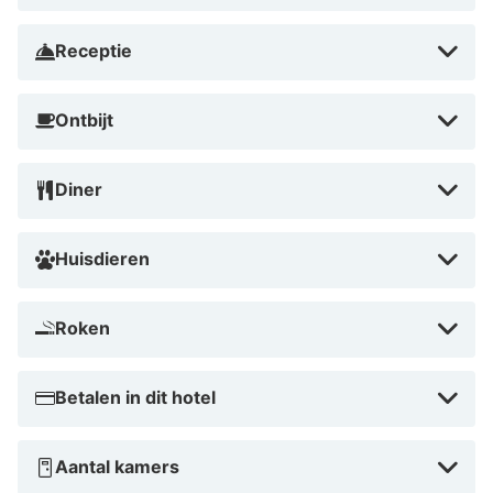
kun je genieten van een drankje in een van de bars of
de natuur langs de rivier. Zo combineer je cultuur,
Receptie
winkelen en ontspanning in één verblijf.
Ontbijt
Diner
Huisdieren
Roken
Betalen in dit hotel
Aantal kamers