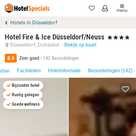
menu
Mijn
Hotels in Düsseldorf
favorieten
Hotel Fire & Ice Düsseldorf/Neuss
, 4 Sterren
Düsseldorf
Duitsland
- Bekijk op kaart
8.9
Zeer goed
142 Beoordelingen
eiten
Faciliteiten
Hotelinformatie
Beoordelingen (142)
Bijzonder hotel
Rustig gelegen
Goede wellness