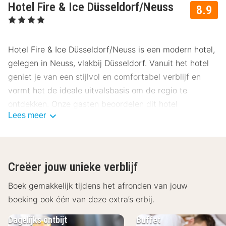
Hotel Fire & Ice Düsseldorf/Neuss
8.9
, 4 Sterren
Hotel Fire & Ice Düsseldorf/Neuss is een modern hotel,
gelegen in Neuss, vlakbij Düsseldorf. Vanuit het hotel
geniet je van een stijlvol en comfortabel verblijf en
vormt het de ideale uitvalsbasis om de regio te
ontdekken. Onze gasten beoordelen dit hotel
Lees meer
gemiddeld met een 8.9.
Ligging Hotel Fire & Ice Düsseldorf/Neuss
Neuss, bekend om zijn historische binnenstad en
Creëer jouw unieke verblijf
ligging aan de Rijn, is een charmante stad met
moderne voorzieningen. Hotel Fire & Ice ligt op korte
Boek gemakkelijk tijdens het afronden van jouw
afstand van het centraal station van Neuss en is met
boeking ook één van deze extra’s erbij.
de auto goed bereikbaar. Parkeren kan op het eigen
Dagelijks ontbijt
Buffet
terrein of in de nabijgelegen parkeergarages. De