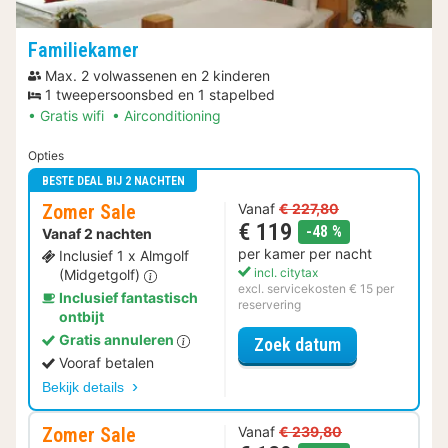
Familiekamer
Max. 2 volwassenen en 2 kinderen
1 tweepersoonsbed en 1 stapelbed
Gratis wifi
Airconditioning
Opties
BESTE DEAL BIJ 2 NACHTEN
Zomer Sale
Vanaf
€ 227,80
€ 119
korting
-48 %
Vanaf 2 nachten
per kamer per nacht
Inclusief 1 x Almgolf
incl. citytax
(Midgetgolf)
excl. servicekosten € 15 per
Inclusief fantastisch
reservering
ontbijt
Gratis annuleren
voor Zomer Sa
Zoek datum
Vooraf betalen
Bekijk details
Zomer Sale
Vanaf
€ 239,80