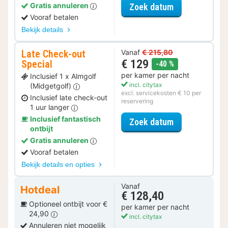
voor Parkeer S
Gratis annuleren
Zoek datum
Vooraf betalen
Bekijk details
Late Check-out
Vanaf
€ 215,80
€ 129
Special
korting
-40 %
per kamer per nacht
Inclusief 1 x Almgolf
incl. citytax
(Midgetgolf)
excl. servicekosten € 10 per
Inclusief late check-out
reservering
1 uur langer
Inclusief fantastisch
voor Late Che
Zoek datum
ontbijt
Gratis annuleren
Vooraf betalen
Bekijk details en opties
Vanaf
Hotdeal
€ 128,40
Optioneel ontbijt voor €
per kamer per nacht
24,90
incl. citytax
Annuleren niet mogelijk