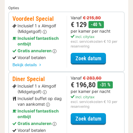
Opties
Voordeel Special
Vanaf
€ 215,80
€ 129
korting
-40 %
Inclusief 1 x Almgolf
per kamer per nacht
(Midgetgolf)
incl. citytax
Inclusief fantastisch
excl. servicekosten € 10 per
ontbijt
reservering
Gratis annuleren
voor Voordeel 
Vooraf betalen
Zoek datum
Bekijk details
Diner Special
Vanaf
€ 283,60
€ 196,80
korting
-31 %
Inclusief 1 x Almgolf
per kamer per nacht
(Midgetgolf)
incl. citytax
Inclusief buffet op dag
excl. servicekosten € 10 per
van aankomst
reservering
Inclusief fantastisch
ontbijt
voor Diner Spe
Zoek datum
Gratis annuleren
Vooraf betalen