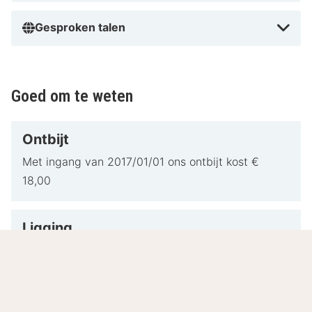
Gesproken talen
Goed om te weten
Ontbijt
Met ingang van 2017/01/01 ons ontbijt kost €
18,00
Ligging
Om het hotel zo snel mogelijk te bereiken, voer in
je navigatie het volgende adres in: An der Skihalle
1, 41472 Neuss.