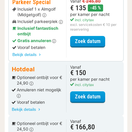
Parkeer Special
Vanaf
€ 245,80
€ 135
korting
-45 %
Inclusief 1 x Almgolf
per kamer per nacht
(Midgetgolf)
incl. citytax
Inclusief parkeerplek
excl. servicekosten € 10 per
Inclusief fantastisch
reservering
ontbijt
voor Parkeer S
Gratis annuleren
Zoek datum
Vooraf betalen
Bekijk details
Vanaf
Hotdeal
€ 150
Optioneel ontbijt voor €
per kamer per nacht
24,90
incl. citytax
Annuleren niet mogelijk
voor Familieka
Zoek datum
Vooraf betalen
Bekijk details
Vanaf
Optioneel ontbijt voor €
€ 166,80
24,50