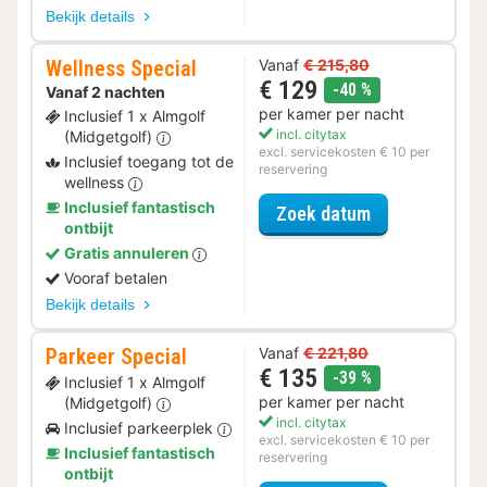
Bekijk details
Wellness Special
Vanaf
€ 215,80
€ 129
korting
-40 %
Vanaf 2 nachten
per kamer per nacht
Inclusief 1 x Almgolf
incl. citytax
(Midgetgolf)
excl. servicekosten € 10 per
Inclusief toegang tot de
reservering
wellness
Inclusief fantastisch
voor Wellness 
Zoek datum
ontbijt
Gratis annuleren
Vooraf betalen
Bekijk details
Parkeer Special
Vanaf
€ 221,80
€ 135
korting
-39 %
Inclusief 1 x Almgolf
per kamer per nacht
(Midgetgolf)
incl. citytax
Inclusief parkeerplek
excl. servicekosten € 10 per
Inclusief fantastisch
reservering
ontbijt