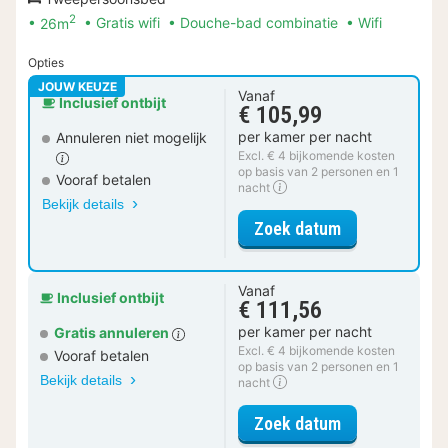
2
26m
Gratis wifi
Douche-bad combinatie
Wifi
Opties
JOUW KEUZE
Vanaf
Inclusief ontbijt
€ 105,99
per kamer per nacht
Annuleren niet mogelijk
Excl. € 4 bijkomende kosten
op basis van 2 personen en 1
Vooraf betalen
nacht
Bekijk details
voor Comfort
Zoek datum
Vanaf
Inclusief ontbijt
€ 111,56
per kamer per nacht
Gratis annuleren
Excl. € 4 bijkomende kosten
Vooraf betalen
op basis van 2 personen en 1
Bekijk details
nacht
voor Comfort
Zoek datum