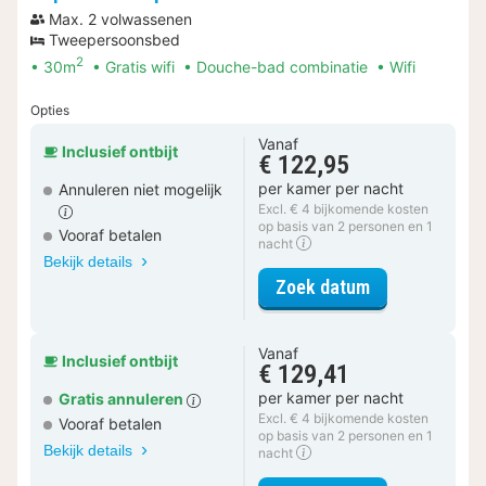
Max. 2 volwassenen
Tweepersoonsbed
2
30m
Gratis wifi
Douche-bad combinatie
Wifi
Opties
Vanaf
Inclusief ontbijt
€ 122,95
per kamer per nacht
Annuleren niet mogelijk
Excl. € 4 bijkomende kosten
op basis van 2 personen en 1
Vooraf betalen
nacht
Bekijk details
voor Superior
Zoek datum
Vanaf
Inclusief ontbijt
€ 129,41
per kamer per nacht
Gratis annuleren
Excl. € 4 bijkomende kosten
Vooraf betalen
op basis van 2 personen en 1
Bekijk details
nacht