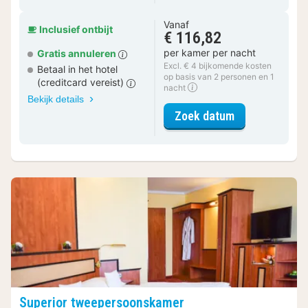
Vanaf
Inclusief ontbijt
€ 116,82
per kamer per nacht
Gratis annuleren
Excl. € 4 bijkomende kosten
Betaal in het hotel
op basis van 2 personen en 1
(creditcard vereist)
nacht
Bekijk details
voor Comfort
Zoek datum
Superior tweepersoonskamer