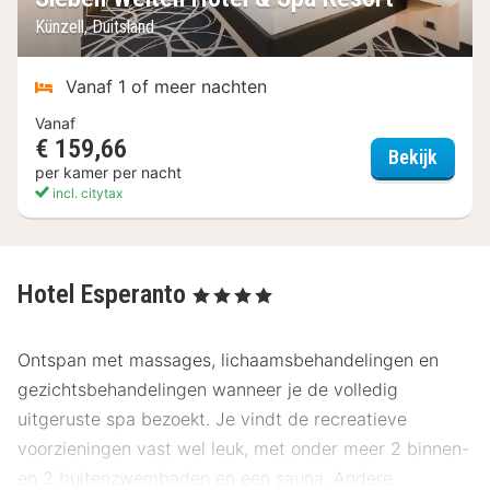
Künzell, Duitsland
Vanaf 1 of meer nachten
Vanaf
€ 159,66
Sieben
Bekijk
per kamer per nacht
incl. citytax
Hotel Esperanto
, 4 Sterren
Ontspan met massages, lichaamsbehandelingen en
gezichtsbehandelingen wanneer je de volledig
uitgeruste spa bezoekt. Je vindt de recreatieve
voorzieningen vast wel leuk, met onder meer 2 binnen-
en 2 buitenzwembaden en een sauna. Andere