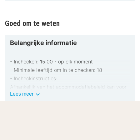
Goed om te weten
Belangrijke informatie
- Inchecken: 15:00 - op elk moment
- Minimale leeftijd om in te checken: 18
- Incheckinstructies:
Afhankelijk van het accommodatiebeleid kan voor
Belangrijke
Lees meer
extra personen een toeslag in rekening worden
informatie
gebracht.
Bij het inchecken dien je mogelijk een erkend
identiteitsbewijs met foto en een creditcard,
pinpas of borgsom in contanten te verstrekken
Laat je inspireren
voor incidentele kosten.