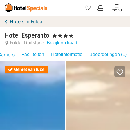
menu
Mijn
Hotels in Fulda
favorieten
Hotel Esperanto
, 4 Sterren
Fulda
Duitsland
Bekijk op kaart
Kamers
Faciliteiten
Hotelinformatie
Beoordelingen (1)
Geniet van luxe