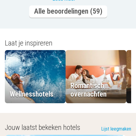
Alle beoordelingen (59)
Laat je inspireren
Romantisch
Wellnesshotels
overnachten
L
Jouw laatst bekeken hotels
Lijst leegmaken