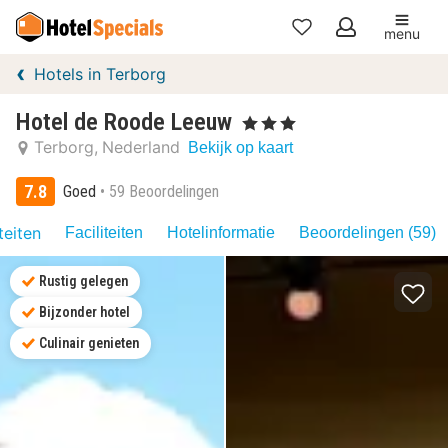
menu
Mijn
Hotels in Terborg
favorieten
Hotel de Roode Leeuw
, 3 Sterren
Terborg
Nederland
Bekijk op kaart
7.8
Goed
59 Beoordelingen
teiten
Faciliteiten
Hotelinformatie
Beoordelingen (59)
Rustig gelegen
Bijzonder hotel
Culinair genieten