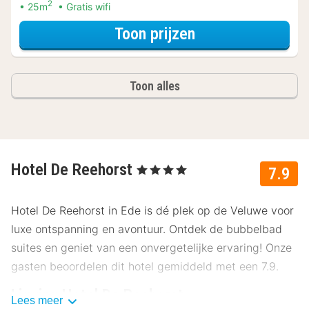
2
25m
Gratis wifi
voor Boutique Ki
Toon prijzen
Toon alles
Hotel De Reehorst
, 4 Sterren
7.9
Hotel De Reehorst in Ede is dé plek op de Veluwe voor
luxe ontspanning en avontuur. Ontdek de bubbelbad
suites en geniet van een onvergetelijke ervaring! Onze
gasten beoordelen dit hotel gemiddeld met een 7.9.
Ligging Hotel De Reehorst
Lees meer