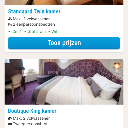
Standaard Twin kamer
Max. 2 volwassenen
2 eenpersoonsbedden
2
25m
Gratis wifi
Wifi
voor Zomer Sale
Toon prijzen
Boutique King kamer
Max. 2 volwassenen
Tweepersoonsbed