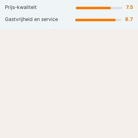
Prijs-kwaliteit
7.5
Gastvrijheid en service
8.7
Lees meer
Alle beoordelingen (1190)
Laat je inspireren
Romantisch
Wellnesshotels
overnachten
L