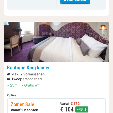
Boutique King kamer
Max. 2 volwassenen
Tweepersoonsbed
2
25m
Gratis wifi
Opties
Zomer Sale
Vanaf
€ 172
€ 104
korting
-40 %
Vanaf 2 nachten