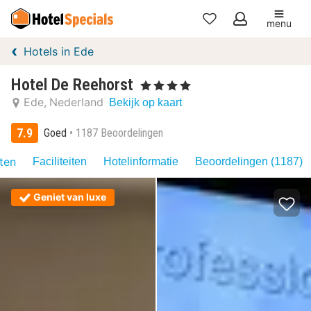
menu
Mijn
Hotels in Ede
favorieten
Hotel De Reehorst
, 4 Sterren
Ede
Nederland
Bekijk op kaart
7.9
Goed
1187 Beoordelingen
iten
Faciliteiten
Hotelinformatie
Beoordelingen (1187)
Geniet van luxe