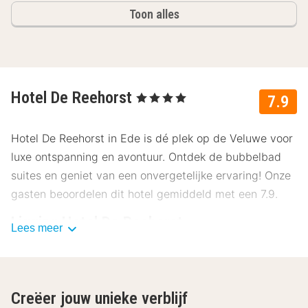
Toon alles
Hotel De Reehorst
, 4 Sterren
7.9
Hotel De Reehorst in Ede is dé plek op de Veluwe voor
luxe ontspanning en avontuur. Ontdek de bubbelbad
suites en geniet van een onvergetelijke ervaring! Onze
gasten beoordelen dit hotel gemiddeld met een 7.9.
Ligging Hotel De Reehorst
Lees meer
Hotel De Reehorst ligt op een perfecte locatie aan de
voet van de Veluwe. Het is een perfecte uitvalsbasis
voor fiets- en wandeltochten. Ook is winkelstad
Creëer jouw unieke verblijf
Arnhem dichtbij met grote winkels en kleine boetiekjes,