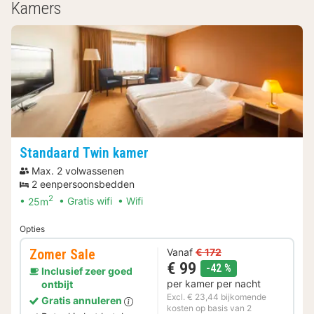
Kamers
Standaard Twin kamer
Max. 2 volwassenen
2 eenpersoonsbedden
2
25m
Gratis wifi
Wifi
Opties
Zomer Sale
Vanaf
€ 172
€ 99
korting
-42 %
Inclusief zeer goed
per kamer per nacht
ontbijt
Excl. € 23,44 bijkomende
Gratis annuleren
kosten op basis van 2