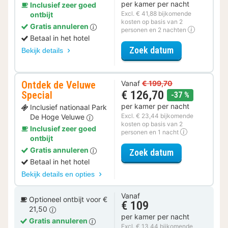
per kamer per nacht
Inclusief zeer goed
Excl. € 41,88 bijkomende
ontbijt
kosten op basis van 2
Gratis annuleren
personen en 2 nachten
Betaal in het hotel
voor Zomer Sa
Zoek datum
Bekijk details
Ontdek de Veluwe
Vanaf
€ 199,70
€ 126,70
Special
korting
-37 %
per kamer per nacht
Inclusief nationaal Park
Excl. € 23,44 bijkomende
De Hoge Veluwe
kosten op basis van 2
Inclusief zeer goed
personen en 1 nacht
ontbijt
Gratis annuleren
voor Ontdek d
Zoek datum
Betaal in het hotel
Bekijk details en opties
Vanaf
Optioneel ontbijt voor €
€ 109
21,50
per kamer per nacht
Gratis annuleren
Excl. € 13,44 bijkomende