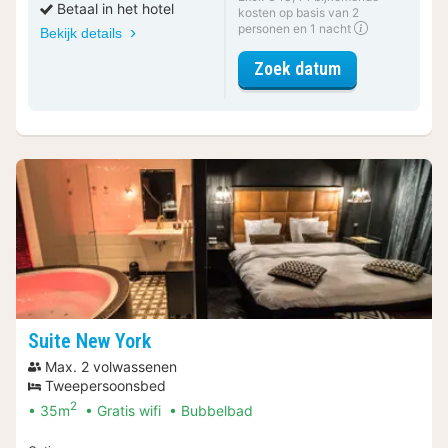
Betaal in het hotel
kosten op basis van 2
personen en 1 nacht
Bekijk details
voor Boutique
Zoek datum
Suite New York
Max. 2 volwassenen
Tweepersoonsbed
2
35m
Gratis wifi
Bubbelbad