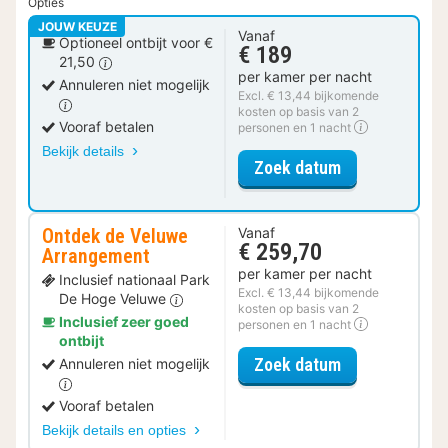
Opties
JOUW KEUZE
Vanaf
Optioneel ontbijt voor €
€ 189
21,50
per kamer per nacht
Annuleren niet mogelijk
Excl. € 13,44 bijkomende
kosten op basis van 2
Vooraf betalen
personen en 1 nacht
Bekijk details
voor Suite Ne
Zoek datum
Ontdek de Veluwe
Vanaf
€ 259,70
Arrangement
per kamer per nacht
Inclusief nationaal Park
Excl. € 13,44 bijkomende
De Hoge Veluwe
kosten op basis van 2
Inclusief zeer goed
personen en 1 nacht
ontbijt
voor Ontdek d
Zoek datum
Annuleren niet mogelijk
Vooraf betalen
Bekijk details en opties