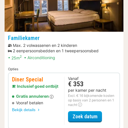
Familiekamer
Max. 2 volwassenen en 2 kinderen
2 eenpersoonsbedden en 1 tweepersoonsbed
2
25m
Airconditioning
Opties
Diner Special
Vanaf
€ 353
Inclusief goed ontbijt
per kamer per nacht
Excl. € 16 bijkomende kosten
Gratis annuleren
op basis van 2 personen en 1
Vooraf betalen
nacht
Bekijk details
voor Diner Spe
Zoek datum