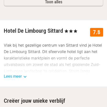
Toon alles
Hotel De Limbourg Sittard
, 3 Sterren
7.8
Vlak bij het gezellige centrum van Sittard vind je Hotel
De Limbourg Sittard. Dit sfeervolle hotel ligt aan het
karakteristieke marktplein en vormt de perfecte
uitvalsbasis om zowel de stad als het glooiende Zuid-
Limburgse landschap te ontdekken. Struin langs
Lees meer
boetiekjes, geniet van bourgondische restaurants of
maak een mooie wandeling in de omgeving. Onze
gasten beoordelen dit hotel gemiddeld met een 7.8.
Ligging Hotel De Limbourg Sittard
Creëer jouw unieke verblijf