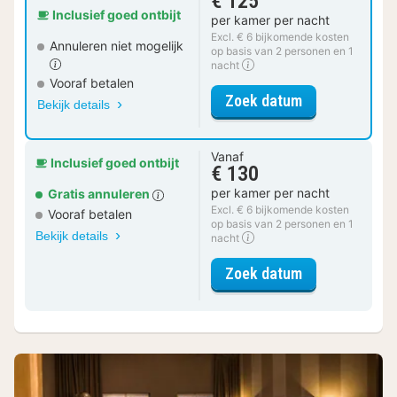
€ 125
Inclusief goed ontbijt
per kamer per nacht
Excl. € 6 bijkomende kosten
Annuleren niet mogelijk
op basis van 2 personen en 1
nacht
Vooraf betalen
voor Superior
Zoek datum
Bekijk details
Vanaf
Inclusief goed ontbijt
€ 130
per kamer per nacht
Gratis annuleren
Excl. € 6 bijkomende kosten
Vooraf betalen
op basis van 2 personen en 1
Bekijk details
nacht
voor Superior
Zoek datum