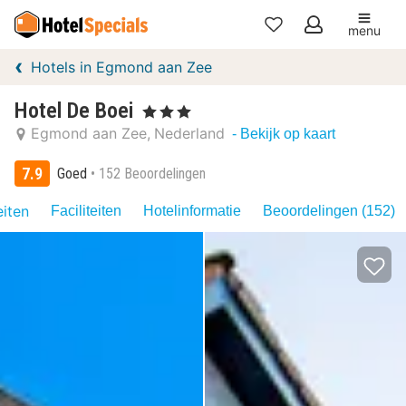
menu
Mijn
Hotels in Egmond aan Zee
favorieten
Hotel De Boei
, 3 Sterren
Egmond aan Zee
Nederland
- Bekijk op kaart
7.9
Goed
152 Beoordelingen
eiten
Faciliteiten
Hotelinformatie
Beoordelingen (152)