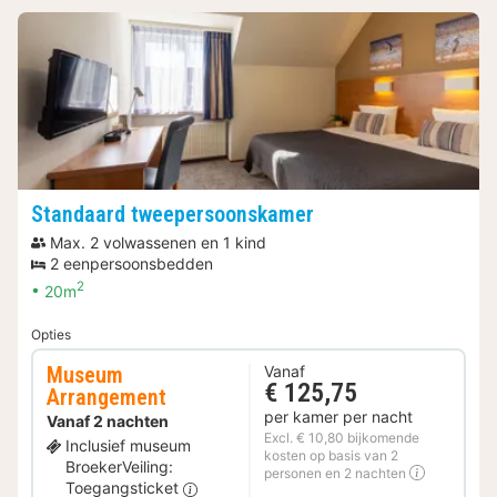
Standaard tweepersoonskamer
Max. 2 volwassenen en 1 kind
2 eenpersoonsbedden
2
20m
Opties
Museum
Vanaf
€ 125,75
Arrangement
per kamer per nacht
Vanaf 2 nachten
Excl. € 10,80 bijkomende
Inclusief museum
kosten op basis van 2
BroekerVeiling:
personen en 2 nachten
Toegangsticket