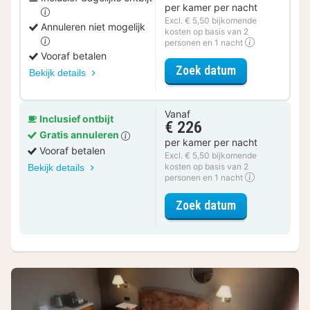
per kamer per nacht
Excl. € 5,50 bijkomende
Annuleren niet mogelijk
kosten op basis van 2
personen en 1 nacht
Vooraf betalen
voor Ontbijt 
Zoek datum
Bekijk details
Vanaf
Inclusief ontbijt
€ 226
Gratis annuleren
per kamer per nacht
Vooraf betalen
Excl. € 5,50 bijkomende
kosten op basis van 2
Bekijk details
personen en 1 nacht
voor Classic 
Zoek datum