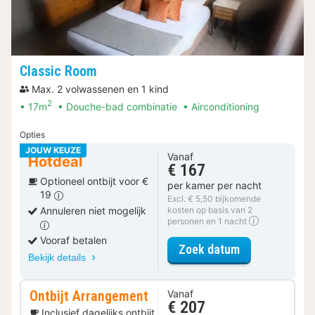
Classic Room
Max. 2 volwassenen en 1 kind
2
17m
Douche-bad combinatie
Airconditioning
Opties
JOUW KEUZE
Vanaf
Hotdeal
€ 167
Optioneel ontbijt voor €
per kamer per nacht
19
Excl. € 5,50 bijkomende
Annuleren niet mogelijk
kosten op basis van 2
personen en 1 nacht
Vooraf betalen
voor Classic 
Zoek datum
Bekijk details
Ontbijt Arrangement
Vanaf
€ 207
Inclusief dagelijks ontbijt