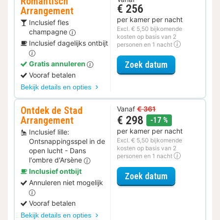
Romantisch
€ 256
Arrangement
per kamer per nacht
Inclusief fles
Excl. € 5,50 bijkomende
champagne
kosten op basis van 2
Inclusief dagelijks ontbijt
personen en 1 nacht
voor Romantis
Zoek datum
Gratis annuleren
Vooraf betalen
Bekijk details en opties
Ontdek de Stad
Vanaf
€ 361
€ 298
Arrangement
korting
-17 %
per kamer per nacht
Inclusief lille:
Excl. € 5,50 bijkomende
Ontsnappingsspel in de
kosten op basis van 2
open lucht - Dans
personen en 1 nacht
l'ombre d'Arsène
Inclusief ontbijt
voor Ontdek d
Zoek datum
Annuleren niet mogelijk
Vooraf betalen
Bekijk details en opties