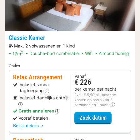
Classic Kamer
Max. 2 volwassenen en 1 kind
2
17m
Douche-bad combinatie
Wifi
Airconditioning
Opties
Relax Arrangement
Vanaf
€ 226
Inclusief sauna
per kamer per nacht
dagtoegang
Excl. € 5,50 bijkomende
Inclusief dagelijks ontbijt
kosten op basis van 2
personen en 1 nacht
Gratis annuleren
voor Relax Ar
Zoek datum
Vooraf betalen
Bekijk details
Vanaf