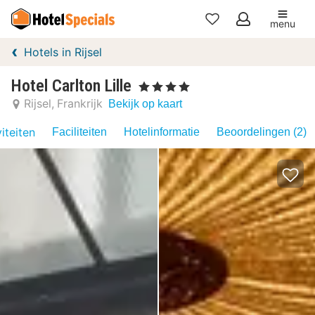
menu
Mijn
Hotels in Rijsel
favorieten
Hotel Carlton Lille
, 4 Sterren
Rijsel
Frankrijk
Bekijk op kaart
iteiten
Faciliteiten
Hotelinformatie
Beoordelingen (2)