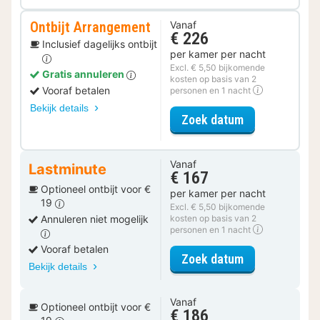
Ontbijt Arrangement
Vanaf
€ 226
Inclusief dagelijks ontbijt
per kamer per nacht
Excl. € 5,50 bijkomende
Gratis annuleren
kosten op basis van 2
Vooraf betalen
personen en 1 nacht
Bekijk details
voor Ontbijt 
Zoek datum
Vanaf
Lastminute
€ 167
Optioneel ontbijt voor €
per kamer per nacht
19
Excl. € 5,50 bijkomende
Annuleren niet mogelijk
kosten op basis van 2
personen en 1 nacht
Vooraf betalen
voor Classic 
Zoek datum
Bekijk details
Vanaf
Optioneel ontbijt voor €
€ 186