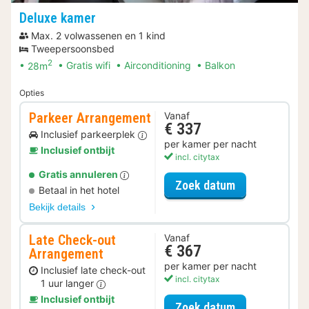
Deluxe kamer
Max. 2 volwassenen en 1 kind
Tweepersoonsbed
2
28m
Gratis wifi
Airconditioning
Balkon
Opties
Parkeer Arrangement
Vanaf
€ 337
Inclusief parkeerplek
per kamer per nacht
Inclusief ontbijt
incl. citytax
Gratis annuleren
voor Parkeer 
Zoek datum
Betaal in het hotel
Bekijk details
Late Check-out
Vanaf
€ 367
Arrangement
per kamer per nacht
Inclusief late check-out
incl. citytax
1 uur langer
Inclusief ontbijt
voor Late Che
Zoek datum