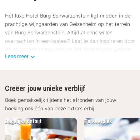
Het luxe
Hotel Burg Schwarzenstein
ligt midden in de
prachtige wijngaarden van Geisenheim op het terrein
van Burg Schwarzenstein. Altijd al eens willen
overnachten in een kasteel? Laat je dan inspireren door
de bekroonde restaurants en het fantastische uitzicht.
Lees meer
De stijlvol ingerichte kamers van het
Hotel Burg
Schwarzenstein
beschikken over alle voorzieningen
zoals een minibar, koffie- en theefaciliteiten en een
Creëer jouw unieke verblijf
zeer moderne badkamer. Geniet van de uitstekende
keuken van de 2 restaurants met een sfeervolle
Boek gemakkelijk tijdens het afronden van jouw
menukaart. Het restaurant MÜLLERS op het kasteel,
boeking ook één van deze extra’s erbij.
gerund door de beroemde chef-kok Nelson Müller, zal
Dagelijks ontbijt
Parkeerplek
je inspireren. Je kunt ook een regionale wijn proberen
in de hotelbar.