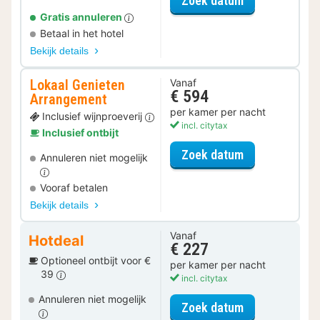
Zoek datum
Gratis annuleren
Betaal in het hotel
Bekijk details
Lokaal Genieten
Vanaf
€ 594
Arrangement
per kamer per nacht
Inclusief wijnproeverij
incl. citytax
Inclusief ontbijt
voor Lokaal G
Zoek datum
Annuleren niet mogelijk
Vooraf betalen
Bekijk details
Vanaf
Hotdeal
€ 227
Optioneel ontbijt voor €
per kamer per nacht
39
incl. citytax
Annuleren niet mogelijk
voor Deluxe k
Zoek datum