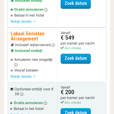
Inclusief ontbijt
voor Early Ch
Zoek datum
Gratis annuleren
Betaal in het hotel
Bekijk details
Lokaal Genieten
Vanaf
€ 549
Arrangement
per kamer per nacht
Inclusief wijnproeverij
incl. citytax
Inclusief ontbijt
voor Lokaal G
Zoek datum
Annuleren niet mogelijk
Vooraf betalen
Bekijk details
Vanaf
Optioneel ontbijt voor €
€ 200
39
per kamer per nacht
Gratis annuleren
incl. citytax
Betaal in het hotel
voor Klassiek
Zoek datum