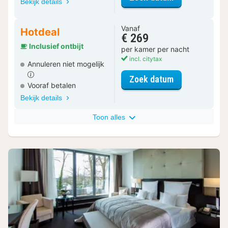
Bekijk details
Vanaf
Hotdeal
€ 269
Inclusief ontbijt
per kamer per nacht
incl. citytax
Annuleren niet mogelijk
voor Klassiek
Zoek datum
Vooraf betalen
Bekijk details
Toon alles