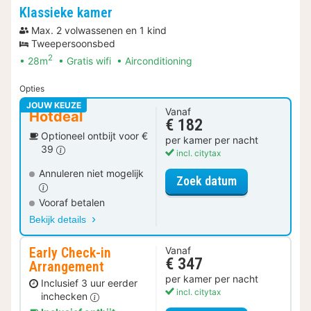
Klassieke kamer
Max. 2 volwassenen en 1 kind
Tweepersoonsbed
2
28m
Gratis wifi
Airconditioning
Opties
JOUW KEUZE
Vanaf
Hotdeal
€ 182
Optioneel ontbijt voor €
per kamer per nacht
39
incl. citytax
Annuleren niet mogelijk
voor Klassiek
Zoek datum
Vooraf betalen
Bekijk details
Early Check-in
Vanaf
€ 347
Arrangement
per kamer per nacht
Inclusief 3 uur eerder
incl. citytax
inchecken