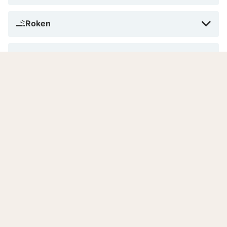
Roken
Betalen in dit hotel
Aantal kamers
Gesproken talen
Laat je inspireren