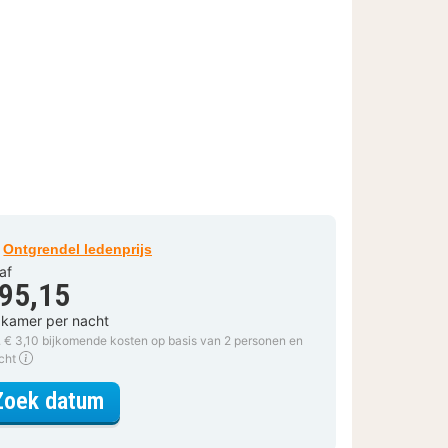
Ontgrendel ledenprijs
af
 95,15
 kamer per nacht
. € 3,10 bijkomende kosten op basis van 2 personen en
acht
voor Comfort tweepersoonskamer
Zoek datum