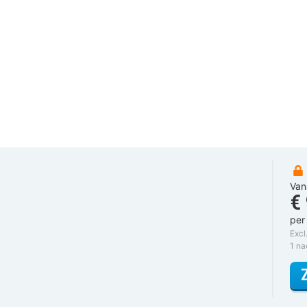
Van
€
per
Excl
1 n