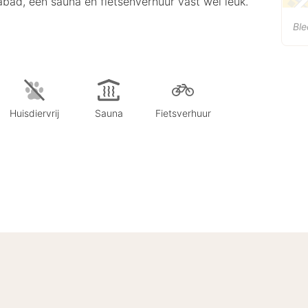
pabad, een sauna en fietsenverhuur vast wel leuk.
Ble
Huisdiervrij
Sauna
Fietsverhuur