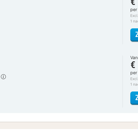
€
per
Excl
1 n
Van
€
per
)
Excl
1 n