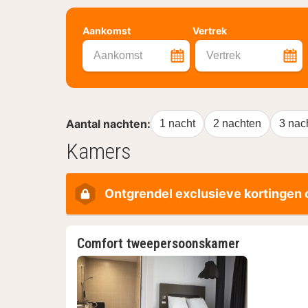
Aankomst
Vertrek
Aankomst
Vertrek
Aantal nachten:
1 nacht
2 nachten
3 nac
Kamers
Ontgrendel exclusieve kortingen o
Comfort tweepersoonskamer