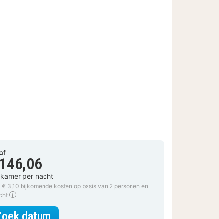
af
 146,06
 kamer per nacht
. € 3,10 bijkomende kosten op basis van 2 personen en
acht
voor Junior suite
Zoek datum