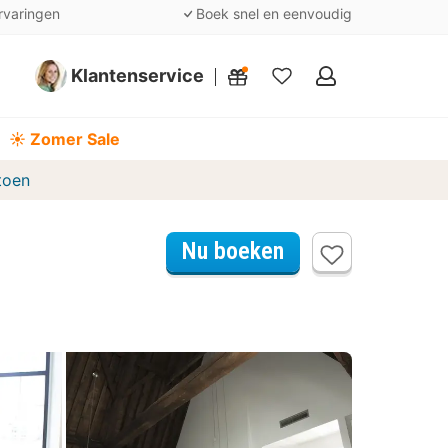
rvaringen
Boek snel en eenvoudig
Klantenservice
Mijn
favorieten
☀️ Zomer Sale
toen
Nu boeken