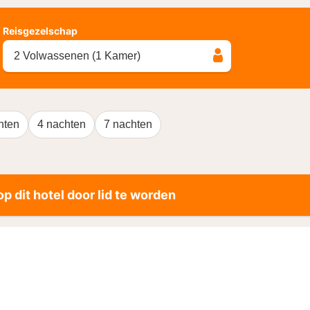
Reisgezelschap
2 Volwassenen (1 Kamer)
hten
4 nachten
7 nachten
p dit hotel door lid te worden