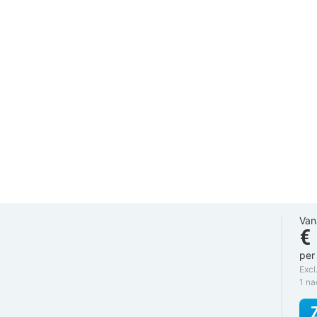
Van
€
per
Excl
1 n